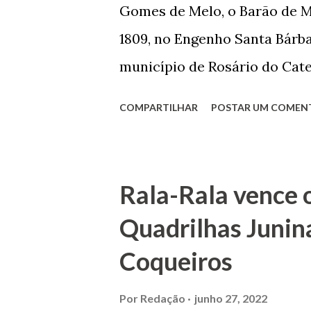
seu passado, orgulhava-se e
Gomes de Melo, o Barão de M
incontáveis vezes que trabal
1809, no Engenho Santa Bárba
normal em trocas de gorjetas 
município de Rosário do Cat
primeira vez com Maria José
COMPARTILHAR
POSTAR UM COMEN
acabou com o falecimento de
O Barão foi acusado e conde
envenenamento. Mas, consegu
Rala-Rala vence 
apontam que alguns parentes
Quadrilhas Junin
apropriar-se da volumosa her
Coqueiros
de Janeiro e casou-se com u
de Maruim apresentou uma gr
Por
Redação
junho 27, 2022