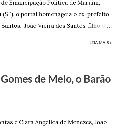
de Emancipação Política de Maruim,
 (SE), o portal homenageia o ex-prefeito
 Santos. João Vieira dos Santos, filho de
e Arlinda Barroso dos Santos, nasceu em
LEIA MAIS »
 1935. De origem humilde, João Vieira,
até chegar, por duas vezes, ao posto de
 sua infância pobre, João Vieira não pôde
 Gomes de Melo, o Barão
tão passou a colocar o trabalho em
na renda familiar. No comércio foi
rinho e depois de uma panificação. “Ao
negam suas raízes e procuram obscurecer
ntas e Clara Angélica de Menezes, João