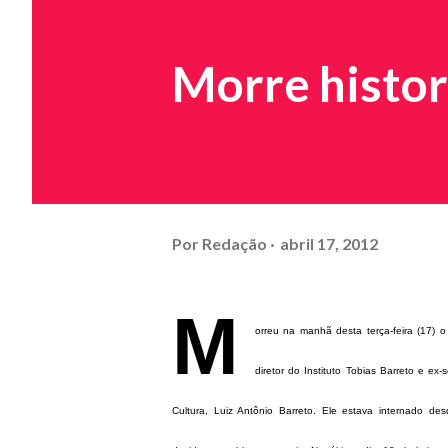
Morre histor
Por
Redação
abril 17, 2012
M
orreu na manhã desta terça-feira (17) o j
diretor do Instituto Tobias Barreto e ex
Cultura, Luiz Antônio Barreto. Ele estava internado d