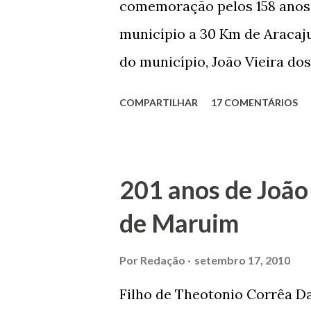
comemoração pelos 158 anos 
município a 30 Km de Aracaju
do município, João Vieira dos
Domingos Vieira dos Santos 
COMPARTILHAR
17 COMENTÁRIOS
Maruim, em 18 de setembro de
trilhou por árduos caminhos 
Prefeito de Maruim. Devido a
201 anos de João
se dedicar aos estudos, e en
de Maruim
primeiro plano para auxiliar 
garçon, dono de bar, de arma
Por
Redação
setembro 17, 2010
contrário de muitos, que re
Filho de Theotonio Corrêa Da