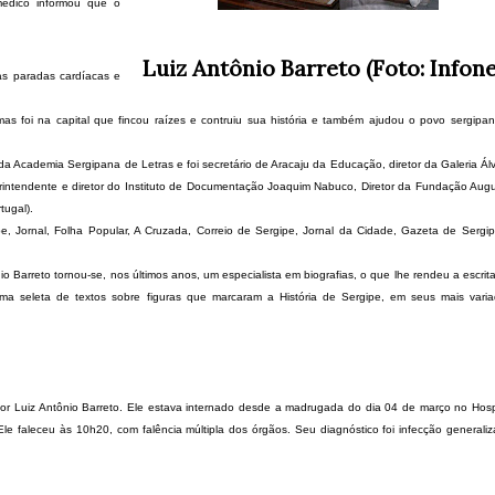
médico informou que o
Luiz Antônio Barreto (Foto: Infone
uas paradas cardíacas e
s foi na capital que fincou raízes e contruiu sua história e também ajudou o povo sergipa
da Academia Sergipana de Letras e foi secretário de Aracaju da Educação, diretor da Galeria Ál
perintendente e diretor do Instituto de Documentação Joaquim Nabuco, Diretor da Fundação Aug
tugal).
pe, Jornal, Folha Popular, A Cruzada, Correio de Sergipe, Jornal da Cidade, Gazeta de Sergi
nio Barreto tornou-se, nos últimos anos, um especialista em biografias, o que lhe rendeu a escrit
ma seleta de textos sobre figuras que marcaram a História de Sergipe, em seus mais vari
or Luiz Antônio Barreto. Ele estava internado desde a madrugada do dia 04 de março no Hosp
e faleceu às 10h20, com falência múltipla dos órgãos. Seu diagnóstico foi infecção generali