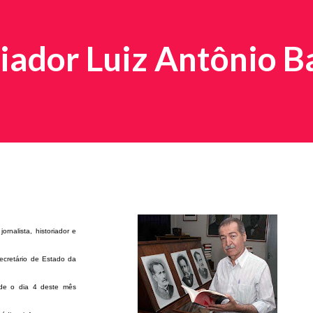
iador Luiz Antônio B
ornalista, historiador e
-secretário de Estado da
esde o dia 4 deste mês