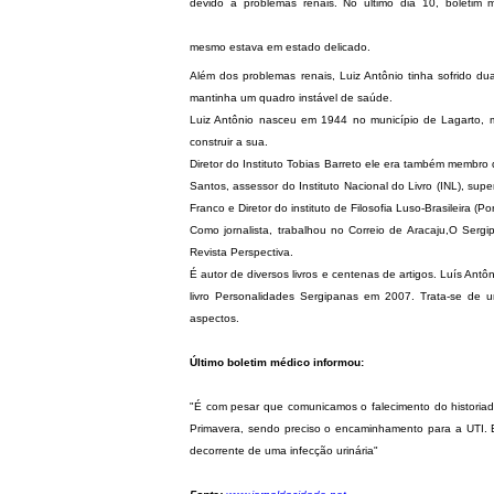
devido a problemas renais. No último dia 10, boletim 
mesmo estava em estado delicado.
Além dos problemas renais, Luiz Antônio tinha sofrido d
mantinha um quadro instável de saúde.
Luiz Antônio nasceu em 1944 no município de Lagarto, ma
construir a sua.
Diretor do Instituto Tobias Barreto ele era também membro 
Santos, assessor do Instituto Nacional do Livro (INL), su
Franco e Diretor do instituto de Filosofia Luso-Brasileira (Por
Como jornalista, trabalhou no Correio de Aracaju,O Sergi
Revista Perspectiva.
É autor de diversos livros e centenas de artigos. Luís Antô
livro Personalidades Sergipanas em 2007. Trata-se de u
aspectos.
Último boletim médico informou:
"É com pesar que comunicamos o falecimento do historiad
Primavera, sendo preciso o encaminhamento para a UTI. El
decorrente de uma infecção urinária"