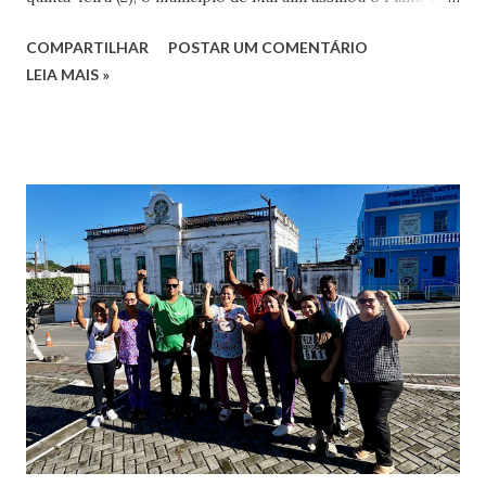
Atendimento às Vítimas do Trabalho Escravo e Tráfico de
COMPARTILHAR
POSTAR UM COMENTÁRIO
Pessoas, que institui a criação de uma Comissão Municipal
LEIA MAIS »
de Erradicação do Trabalho Escravo e Tráfico de Pessoas
(Comtrae) e implementação do fluxo de atendimento aos
trabalhadores resgatados. Maruim é a terceira cidade
sergipana que aderiu ao plano, após Canindé de São
Francisco e Monte Alegre. Participaram do momento de
assinatura do plano o MPT-SE, o Instituto Social Ágatha,
representantes das Secretarias Municipais de Assistência
Social, Saúde, Educação, Segurança, Cultura e Turismo,
Indústria e Comércio, Políticas para Mulheres e
representantes do Centro de Referência de Assistência
Social (CRAS). Procurador do Trabalho Adroaldo Bispo Na
ocasião, o procurador do Trabalho Adroaldo Bispo
pontuou que, n...