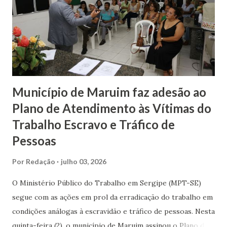
autorização para portar a arma. O suspeito foi conduzido à
Delegacia Plantonista, em Aracaju, juntamente com a arma e
as munições apreendidas, para a adoção das medidas
cabíveis. _____________________ Fonte: Ascom...
Município de Maruim faz adesão ao
Plano de Atendimento às Vítimas do
Trabalho Escravo e Tráfico de
Pessoas
Por
Redação
julho 03, 2026
O Ministério Público do Trabalho em Sergipe (MPT-SE)
segue com as ações em prol da erradicação do trabalho em
condições análogas à escravidão e tráfico de pessoas. Nesta
quinta-feira (2), o município de Maruim assinou o Plano de