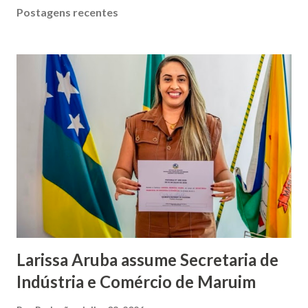
levam ao povoado. Inadmissível! Ano vem e ano passa e as
Postagens recentes
estradas dos povoados continuam negligenciadas",
escreveu. Outra moradora também criticou a manutenção
realizada na estrada durante o período chuvoso. "É uma
vergonha, uma irresponsabilidade passar a máquina na
estrada quando o tempo estava todo de chuva", afirmou. Até
a publicação desta reportagem, a Prefeitura de Maruim não
havia se manifestado sobre as denúncias. O espaço
permanece aberto para que a admini...
Larissa Aruba assume Secretaria de
Indústria e Comércio de Maruim