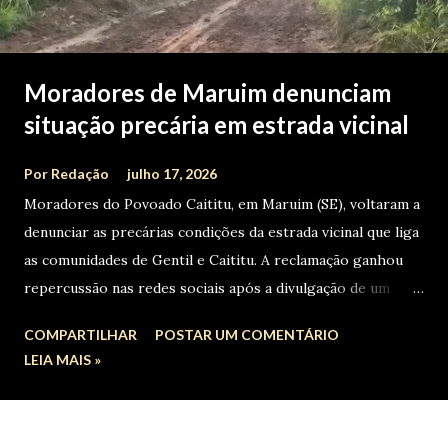
Moradores de Maruim denunciam
situação precária em estrada vicinal
Por
Redação
julho 17, 2026
Moradores do Povoado Caititu, em Maruim (SE), voltaram a
denunciar as precárias condições da estrada vicinal que liga
as comunidades de Gentil e Caititu. A reclamação ganhou
repercussão nas redes sociais após a divulgação de um
vídeo que mostra um ônibus sendo puxado por um trator
COMPARTILHAR
POSTAR UM COMENTÁRIO
devido às dificuldades para trafegar pela via. Em uma
LEIA MAIS »
publicação, uma moradora classificou a situação como
"inadmissível". "Ônibus do Povoado Caititu sendo puxado
pelo trator devido às péssimas condições da estrada que