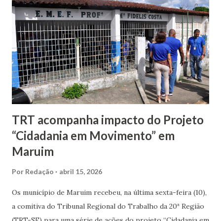
pautas defendidas pelos profissionais estão a valorização
profissional, melhorias nas condições de trabalho, respeito
às reivindicações da categoria e a apresentação de
respostas objetivas por parte da administração municipal.
O movimento é coordenado pelo Sindicato dos
Trabalhadores na Área da Saúde do Estado d...
TRT acompanha impacto do Projeto
“Cidadania em Movimento” em
Maruim
Por
Redação
abril 15, 2026
Os município de Maruim recebeu, na última sexta-feira (10),
a comitiva do Tribunal Regional do Trabalho da 20ª Região
(TRT-SE) para uma série de ações do projeto “Cidadania em