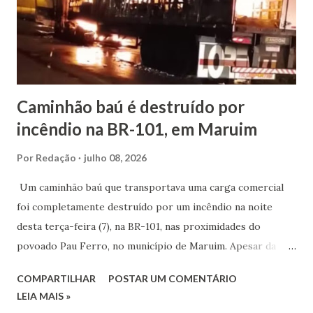
fortalecer o setor produtivo local. Larissa encerrou a
mensagem pedindo a bênção de Deus para a nova
caminhada e reforçando o compromisso de trabalhar por
uma cidade "cada vez ...
Caminhão baú é destruído por
incêndio na BR-101, em Maruim
Por
Redação
julho 08, 2026
Um caminhão baú que transportava uma carga comercial
foi completamente destruído por um incêndio na noite
desta terça-feira (7), na BR-101, nas proximidades do
povoado Pau Ferro, no município de Maruim. Apesar da
gravidade da ocorrência, ninguém ficou ferido. De acordo
COMPARTILHAR
POSTAR UM COMENTÁRIO
com o Corpo de Bombeiros Militar de Sergipe (CBMSE), as
LEIA MAIS »
chamas se concentraram inicialmente na cabine do veículo,