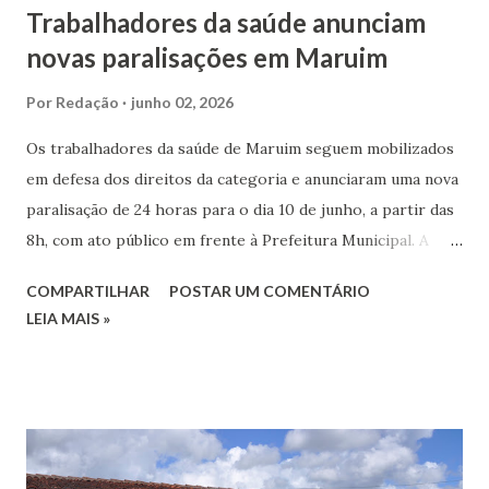
Trabalhadores da saúde anunciam
novas paralisações em Maruim
Por
Redação
junho 02, 2026
Os trabalhadores da saúde de Maruim seguem mobilizados
em defesa dos direitos da categoria e anunciaram uma nova
paralisação de 24 horas para o dia 10 de junho, a partir das
8h, com ato público em frente à Prefeitura Municipal. A
mobilização foi definida diante da ausência de respostas
COMPARTILHAR
POSTAR UM COMENTÁRIO
consideradas satisfatórias às reivindicações apresentadas
LEIA MAIS »
pelos servidores. De acordo com a categoria, caso não haja
avanços concretos nas negociações, uma paralisação de 72
horas será iniciada em 16 de junho, também às 8h. Na
mesma data, às 10h30, está agendada uma reunião entre
representantes dos trabalhadores e a gestão municipal, na
sede da Secretaria Municipal de Saúde. Entre as principais