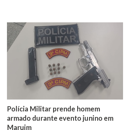
produzindo uma intensa fumaça preta e aumentando o risco
de propagação do fogo para a vegetação às margens da
rodovia e para a rede elétrica existente na região.
Moradores que presenciaram o incidente relataram que o
incêndio teria começado em um dos faróis do caminhão. Em
poucos minutos, o fogo se alastrou rapidamente,
consumindo praticamente todo o veículo e provocando
perda total da estrutura. Equipes do Corpo de Bombeiros
atuaram no combate às chamas e solicitaram o apoio da
viatura Auto Tanque (AT-01) para reforçar o abastecimento
de água durante a operação. Após controlar o incêndio, os
militares r...
Polícia Militar prende homem
armado durante evento junino em
Maruim