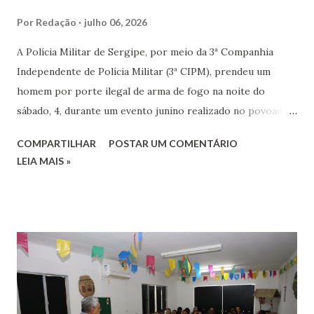
Por
Redação
julho 06, 2026
A Polícia Militar de Sergipe, por meio da 3ª Companhia
Independente de Polícia Militar (3ª CIPM), prendeu um
homem por porte ilegal de arma de fogo na noite do
sábado, 4, durante um evento junino realizado no povoado
Pedra Branquinha, em Maruim. Com o suspeito, os policiais
COMPARTILHAR
POSTAR UM COMENTÁRIO
apreenderam uma pistola calibre .380 e dez munições. A
LEIA MAIS »
equipe realizava o policiamento ostensivo da operação Meu
Bairro Mais Seguro quando percebeu um homem em
atitude suspeita entre os participantes da festa. Durante a
observação, os policiais visualizaram a coronha da arma na
cintura do suspeito e realizaram a abordagem. Na revista
pessoal, os militares encontraram uma pistola calibre .380,
modelo PT 58HC Plus, municiada com um carregador
contendo dez munições intactas. O homem não apresentou