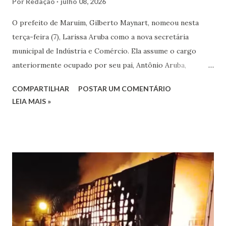
Por
Redação
julho 08, 2026
O prefeito de Maruim, Gilberto Maynart, nomeou nesta
terça-feira (7), Larissa Aruba como a nova secretária
municipal de Indústria e Comércio. Ela assume o cargo
anteriormente ocupado por seu pai, Antônio Aruba,
conhecido como Toinho Aruba. Ao anunciar a posse nas
COMPARTILHAR
POSTAR UM COMENTÁRIO
redes sociais, Larissa agradeceu ao prefeito pela confiança
LEIA MAIS »
e destacou a responsabilidade de assumir a função. Ela
também ressaltou o fato de ser a primeira mulher a
comandar a Secretaria de Indústria e Comércio do
município. "Recebo essa missão com muita
responsabilidade, compromisso e dedicação para trabalhar
pelo fortalecimento do comércio, do empreendedorismo e
do desenvolvimento da nossa cidade", escreveu. Na
publicação, a nova secretária afirmou que pretende atuar
para incentivar o desenvolvimento econômico de Maruim e