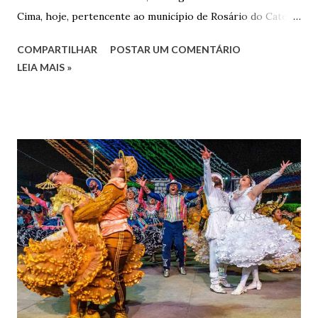
Cima, hoje, pertencente ao município de Rosário do Catete.
João Gomes de Melo casou-se pela primeira vez com Maria
COMPARTILHAR
POSTAR UM COMENTÁRIO
José de Faro Leitão, porém o casamento acabou com o
LEIA MAIS »
falecimento de sua esposa em 14 de dezembro de 1859. O
Barão foi acusado e condenado pela morte de uma enteada
por envenenamento. Mas, conseguiu provar sua inocência.
Relatos apontam que alguns parentes queriam o seu
indiciamento para apropriar-se da volumosa herança. Em
1862, transferiu-se para o Rio de Janeiro e casou-se com
uma irmã do Visconde de Uruguai. O Barão de Maruim
apresentou uma grande dedicação à atividade agrícola, que
lhe proporcionou uma grande reserva financeira. João
Gomes de Melo mandou construir a Igreja Matriz de Nosso
Senhor Bom Jesus dos Passos, que foi inaugurada em 1862 e
doada ao vigário Pe. José Joaquim de Vasconcelos. A Igreja
Matriz...