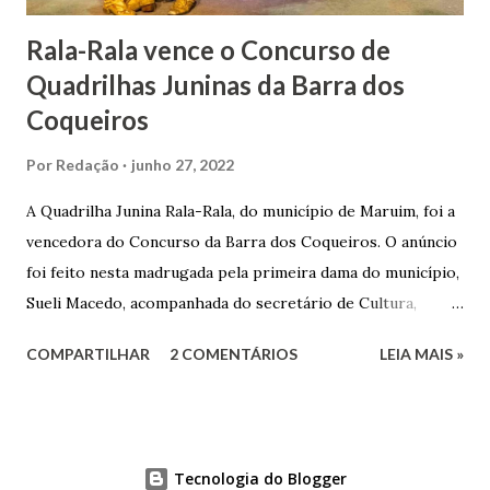
Rala-Rala vence o Concurso de
Quadrilhas Juninas da Barra dos
Coqueiros
Por
Redação
junho 27, 2022
A Quadrilha Junina Rala-Rala, do município de Maruim, foi a
vencedora do Concurso da Barra dos Coqueiros. O anúncio
foi feito nesta madrugada pela primeira dama do município,
Sueli Macedo, acompanhada do secretário de Cultura,
Diego Araújo, do presidente da Comissão julgadora,
COMPARTILHAR
2 COMENTÁRIOS
LEIA MAIS »
Roberto Fernandes dos Santos Júnior, e na presença dos
demais jurados do concurso. E as premiações para a
campeã, vice-campeã e terceira colocada será
respectivamente nos valores de: R$ 3 mil; R$ 1,5 mil e R$ 1
Tecnologia do Blogger
mil. A ordem e pontuações do Concurso de Quadrilhas