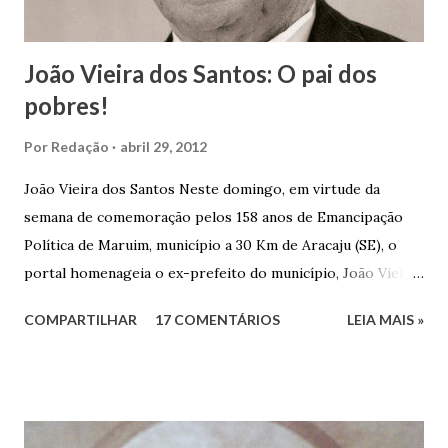
João Vieira dos Santos: O pai dos
pobres!
Por
Redação
abril 29, 2012
João Vieira dos Santos Neste domingo, em virtude da
semana de comemoração pelos 158 anos de Emancipação
Política de Maruim, município a 30 Km de Aracaju (SE), o
portal homenageia o ex-prefeito do município, João Vieira
dos Santos. João Vieira dos Santos, filho de Domingos
COMPARTILHAR
17 COMENTÁRIOS
LEIA MAIS »
Vieira dos Santos e Arlinda Barroso dos Santos, nasceu em
Maruim, em 18 de setembro de 1935. De origem humilde,
João Vieira, trilhou por árduos caminhos até chegar, por
duas vezes, ao posto de Prefeito de Maruim. Devido a sua
infância pobre, João Vieira não pôde se dedicar aos