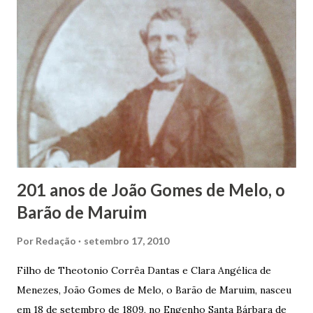
estudos, e então passou a colocar o trabalho em primeiro
plano para auxiliar na renda familiar. No comércio foi
garçon, dono de bar, de armarinho e depois de uma
panificação. “Ao contrário de muitos, que renegam suas
raízes e procuram obscurecer seu passado, orgulhava-se
em defender o pão como garçon, tendo incontáveis vezes
que trabalhar copiosamente fora de seu horário normal em
trocas de gorjetas que c...
201 anos de João Gomes de Melo, o
Barão de Maruim
Por
Redação
setembro 17, 2010
Filho de Theotonio Corrêa Dantas e Clara Angélica de
Menezes, João Gomes de Melo, o Barão de Maruim, nasceu
em 18 de setembro de 1809, no Engenho Santa Bárbara de