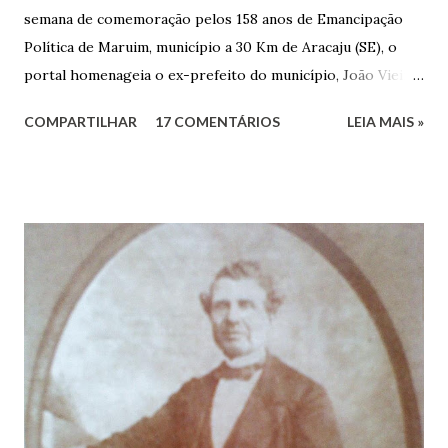
semana de comemoração pelos 158 anos de Emancipação
Política de Maruim, município a 30 Km de Aracaju (SE), o
portal homenageia o ex-prefeito do município, João Vieira
dos Santos. João Vieira dos Santos, filho de Domingos
COMPARTILHAR
17 COMENTÁRIOS
LEIA MAIS »
Vieira dos Santos e Arlinda Barroso dos Santos, nasceu em
Maruim, em 18 de setembro de 1935. De origem humilde,
João Vieira, trilhou por árduos caminhos até chegar, por
duas vezes, ao posto de Prefeito de Maruim. Devido a sua
infância pobre, João Vieira não pôde se dedicar aos
estudos, e então passou a colocar o trabalho em primeiro
plano para auxiliar na renda familiar. No comércio foi
garçon, dono de bar, de armarinho e depois de uma
panificação. “Ao contrário de muitos, que renegam suas
raízes e procuram obscurecer seu passado, orgulhava-se
em defender o pão como garçon, tendo incontáveis vezes
que trabalhar copiosamente fora de seu horário normal em