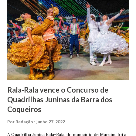
indiciamento para apropriar-se da volumosa herança. Em
1862, transferiu-se para o Rio de Janeiro e casou-se com
uma irmã do Visconde de Uruguai. O Barão de Maruim
apresentou uma grande dedicação à atividade agrícola, que
lhe proporcionou uma grande reserva financeira. João
Gomes de Melo mandou construir a Igreja Matriz de Nosso
Senhor Bom Jesus dos Passos, que foi inaugurada em 1862 e
doada ao vigário Pe. José Joaquim de Vasconcelos. A Igreja
Matriz...
Rala-Rala vence o Concurso de
Quadrilhas Juninas da Barra dos
Coqueiros
Por
Redação
junho 27, 2022
A Quadrilha Junina Rala-Rala, do município de Maruim, foi a