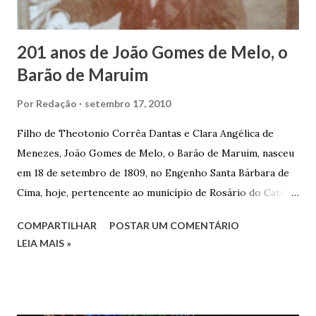
trocas de gorjetas que c...
201 anos de João Gomes de Melo, o
Barão de Maruim
Por
Redação
setembro 17, 2010
Filho de Theotonio Corrêa Dantas e Clara Angélica de
Menezes, João Gomes de Melo, o Barão de Maruim, nasceu
em 18 de setembro de 1809, no Engenho Santa Bárbara de
Cima, hoje, pertencente ao município de Rosário do Catete.
João Gomes de Melo casou-se pela primeira vez com Maria
COMPARTILHAR
POSTAR UM COMENTÁRIO
José de Faro Leitão, porém o casamento acabou com o
LEIA MAIS »
falecimento de sua esposa em 14 de dezembro de 1859. O
Barão foi acusado e condenado pela morte de uma enteada
por envenenamento. Mas, conseguiu provar sua inocência.
Relatos apontam que alguns parentes queriam o seu