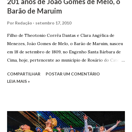
201 anos de João Gomes de Melo, o
Barão de Maruim
Por
Redação
setembro 17, 2010
Filho de Theotonio Corrêa Dantas e Clara Angélica de
Menezes, João Gomes de Melo, o Barão de Maruim, nasceu
em 18 de setembro de 1809, no Engenho Santa Bárbara de
Cima, hoje, pertencente ao município de Rosário do Catete.
João Gomes de Melo casou-se pela primeira vez com Maria
COMPARTILHAR
POSTAR UM COMENTÁRIO
José de Faro Leitão, porém o casamento acabou com o
LEIA MAIS »
falecimento de sua esposa em 14 de dezembro de 1859. O
Barão foi acusado e condenado pela morte de uma enteada
por envenenamento. Mas, conseguiu provar sua inocência.
Relatos apontam que alguns parentes queriam o seu
indiciamento para apropriar-se da volumosa herança. Em
1862, transferiu-se para o Rio de Janeiro e casou-se com