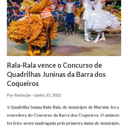
uma irmã do Visconde de Uruguai. O Barão de Maruim
apresentou uma grande dedicação à atividade agrícola, que
lhe proporcionou uma grande reserva financeira. João
Gomes de Melo mandou construir a Igreja Matriz de Nosso
Senhor Bom Jesus dos Passos, que foi inaugurada em 1862 e
doada ao vigário Pe. José Joaquim de Vasconcelos. A Igreja
Matriz...
Rala-Rala vence o Concurso de
Quadrilhas Juninas da Barra dos
Coqueiros
Por
Redação
junho 27, 2022
A Quadrilha Junina Rala-Rala, do município de Maruim, foi a
vencedora do Concurso da Barra dos Coqueiros. O anúncio
foi feito nesta madrugada pela primeira dama do município,