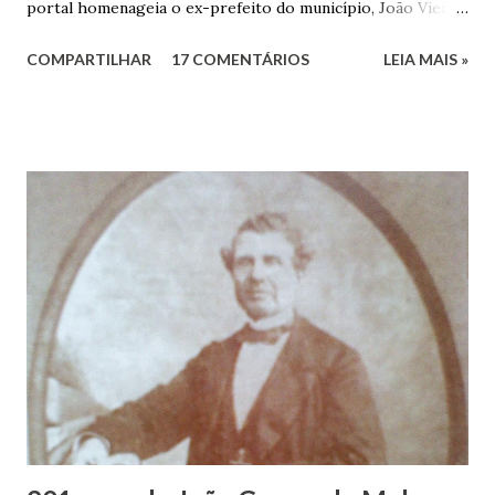
portal homenageia o ex-prefeito do município, João Vieira
dos Santos. João Vieira dos Santos, filho de Domingos
COMPARTILHAR
17 COMENTÁRIOS
LEIA MAIS »
Vieira dos Santos e Arlinda Barroso dos Santos, nasceu em
Maruim, em 18 de setembro de 1935. De origem humilde,
João Vieira, trilhou por árduos caminhos até chegar, por
duas vezes, ao posto de Prefeito de Maruim. Devido a sua
infância pobre, João Vieira não pôde se dedicar aos
estudos, e então passou a colocar o trabalho em primeiro
plano para auxiliar na renda familiar. No comércio foi
garçon, dono de bar, de armarinho e depois de uma
panificação. “Ao contrário de muitos, que renegam suas
raízes e procuram obscurecer seu passado, orgulhava-se
em defender o pão como garçon, tendo incontáveis vezes
que trabalhar copiosamente fora de seu horário normal em
trocas de gorjetas que c...