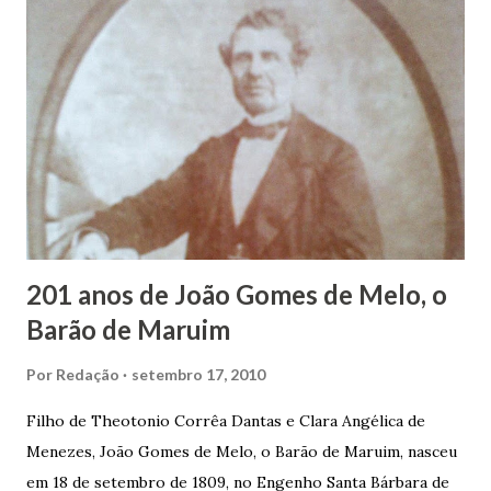
estudos, e então passou a colocar o trabalho em primeiro
plano para auxiliar na renda familiar. No comércio foi
garçon, dono de bar, de armarinho e depois de uma
panificação. “Ao contrário de muitos, que renegam suas
raízes e procuram obscurecer seu passado, orgulhava-se
em defender o pão como garçon, tendo incontáveis vezes
que trabalhar copiosamente fora de seu horário normal em
trocas de gorjetas que c...
201 anos de João Gomes de Melo, o
Barão de Maruim
Por
Redação
setembro 17, 2010
Filho de Theotonio Corrêa Dantas e Clara Angélica de
Menezes, João Gomes de Melo, o Barão de Maruim, nasceu
em 18 de setembro de 1809, no Engenho Santa Bárbara de