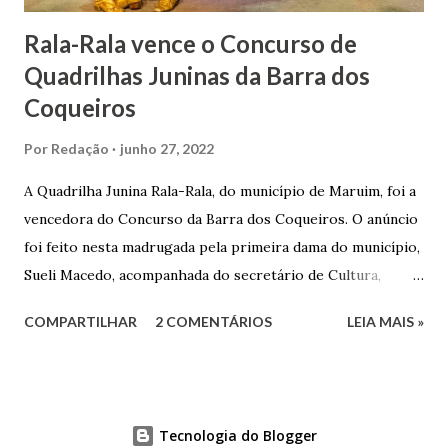
Rala-Rala vence o Concurso de
Quadrilhas Juninas da Barra dos
Coqueiros
Por
Redação
junho 27, 2022
A Quadrilha Junina Rala-Rala, do município de Maruim, foi a
vencedora do Concurso da Barra dos Coqueiros. O anúncio
foi feito nesta madrugada pela primeira dama do município,
Sueli Macedo, acompanhada do secretário de Cultura,
Diego Araújo, do presidente da Comissão julgadora,
COMPARTILHAR
2 COMENTÁRIOS
LEIA MAIS »
Roberto Fernandes dos Santos Júnior, e na presença dos
demais jurados do concurso. E as premiações para a
campeã, vice-campeã e terceira colocada será
respectivamente nos valores de: R$ 3 mil; R$ 1,5 mil e R$ 1
Tecnologia do Blogger
mil. A ordem e pontuações do Concurso de Quadrilhas