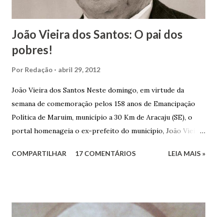
João Vieira dos Santos: O pai dos
pobres!
Por
Redação
abril 29, 2012
João Vieira dos Santos Neste domingo, em virtude da
semana de comemoração pelos 158 anos de Emancipação
Política de Maruim, município a 30 Km de Aracaju (SE), o
portal homenageia o ex-prefeito do município, João Vieira
dos Santos. João Vieira dos Santos, filho de Domingos
COMPARTILHAR
17 COMENTÁRIOS
LEIA MAIS »
Vieira dos Santos e Arlinda Barroso dos Santos, nasceu em
Maruim, em 18 de setembro de 1935. De origem humilde,
João Vieira, trilhou por árduos caminhos até chegar, por
duas vezes, ao posto de Prefeito de Maruim. Devido a sua
infância pobre, João Vieira não pôde se dedicar aos