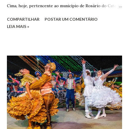
Cima, hoje, pertencente ao município de Rosário do Catete.
João Gomes de Melo casou-se pela primeira vez com Maria
COMPARTILHAR
POSTAR UM COMENTÁRIO
José de Faro Leitão, porém o casamento acabou com o
LEIA MAIS »
falecimento de sua esposa em 14 de dezembro de 1859. O
Barão foi acusado e condenado pela morte de uma enteada
por envenenamento. Mas, conseguiu provar sua inocência.
Relatos apontam que alguns parentes queriam o seu
indiciamento para apropriar-se da volumosa herança. Em
1862, transferiu-se para o Rio de Janeiro e casou-se com
uma irmã do Visconde de Uruguai. O Barão de Maruim
apresentou uma grande dedicação à atividade agrícola, que
lhe proporcionou uma grande reserva financeira. João
Gomes de Melo mandou construir a Igreja Matriz de Nosso
Senhor Bom Jesus dos Passos, que foi inaugurada em 1862 e
doada ao vigário Pe. José Joaquim de Vasconcelos. A Igreja
Matriz...