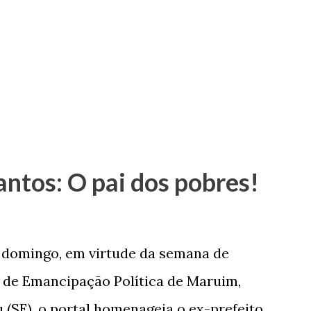
antos: O pai dos pobres!
e domingo, em virtude da semana de
de Emancipação Política de Maruim,
 (SE), o portal homenageia o ex-prefeito