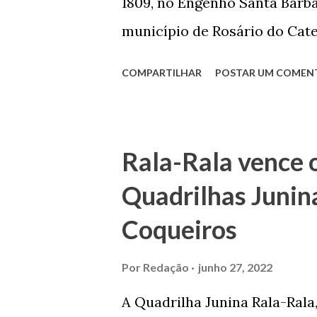
1809, no Engenho Santa Bárba
normal em trocas de gorjetas 
município de Rosário do Cat
primeira vez com Maria José
COMPARTILHAR
POSTAR UM COMEN
acabou com o falecimento de
O Barão foi acusado e conde
envenenamento. Mas, consegu
Rala-Rala vence 
apontam que alguns parentes
Quadrilhas Junin
apropriar-se da volumosa her
Coqueiros
de Janeiro e casou-se com u
de Maruim apresentou uma gr
Por
Redação
junho 27, 2022
que lhe proporcionou uma gr
A Quadrilha Junina Rala-Rala
Melo mandou construir a Igr