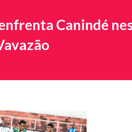
enfrenta Canindé ne
Vavazão