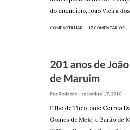
do município, João Vieira dos
Domingos Vieira dos Santos 
COMPARTILHAR
17 COMENTÁRIOS
Maruim, em 18 de setembro de
trilhou por árduos caminhos 
Prefeito de Maruim. Devido a
201 anos de João
se dedicar aos estudos, e en
de Maruim
primeiro plano para auxiliar 
garçon, dono de bar, de arma
Por
Redação
setembro 17, 2010
contrário de muitos, que re
Filho de Theotonio Corrêa Da
seu passado, orgulhava-se e
Gomes de Melo, o Barão de M
incontáveis vezes que trabal