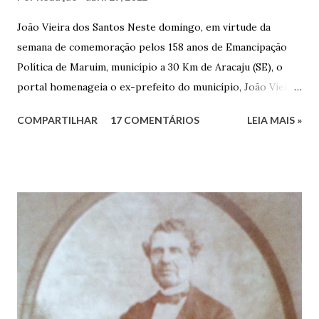
João Vieira dos Santos Neste domingo, em virtude da
semana de comemoração pelos 158 anos de Emancipação
Política de Maruim, município a 30 Km de Aracaju (SE), o
portal homenageia o ex-prefeito do município, João Vieira
dos Santos. João Vieira dos Santos, filho de Domingos
COMPARTILHAR
17 COMENTÁRIOS
LEIA MAIS »
Vieira dos Santos e Arlinda Barroso dos Santos, nasceu em
Maruim, em 18 de setembro de 1935. De origem humilde,
João Vieira, trilhou por árduos caminhos até chegar, por
duas vezes, ao posto de Prefeito de Maruim. Devido a sua
infância pobre, João Vieira não pôde se dedicar aos
estudos, e então passou a colocar o trabalho em primeiro
plano para auxiliar na renda familiar. No comércio foi
garçon, dono de bar, de armarinho e depois de uma
panificação. “Ao contrário de muitos, que renegam suas
raízes e procuram obscurecer seu passado, orgulhava-se