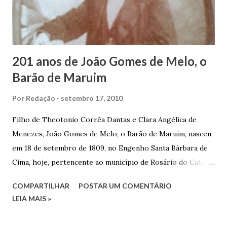
em defender o pão como garçon, tendo incontáveis vezes
que trabalhar copiosamente fora de seu horário normal em
trocas de gorjetas que c...
201 anos de João Gomes de Melo, o
Barão de Maruim
Por
Redação
setembro 17, 2010
Filho de Theotonio Corrêa Dantas e Clara Angélica de
Menezes, João Gomes de Melo, o Barão de Maruim, nasceu
em 18 de setembro de 1809, no Engenho Santa Bárbara de
Cima, hoje, pertencente ao município de Rosário do Catete.
João Gomes de Melo casou-se pela primeira vez com Maria
COMPARTILHAR
POSTAR UM COMENTÁRIO
José de Faro Leitão, porém o casamento acabou com o
LEIA MAIS »
falecimento de sua esposa em 14 de dezembro de 1859. O
Barão foi acusado e condenado pela morte de uma enteada