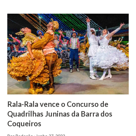
por envenenamento. Mas, conseguiu provar sua inocência.
Relatos apontam que alguns parentes queriam o seu
indiciamento para apropriar-se da volumosa herança. Em
1862, transferiu-se para o Rio de Janeiro e casou-se com
uma irmã do Visconde de Uruguai. O Barão de Maruim
apresentou uma grande dedicação à atividade agrícola, que
lhe proporcionou uma grande reserva financeira. João
Gomes de Melo mandou construir a Igreja Matriz de Nosso
Senhor Bom Jesus dos Passos, que foi inaugurada em 1862 e
doada ao vigário Pe. José Joaquim de Vasconcelos. A Igreja
Matriz...
Rala-Rala vence o Concurso de
Quadrilhas Juninas da Barra dos
Coqueiros
Por
Redação
junho 27, 2022