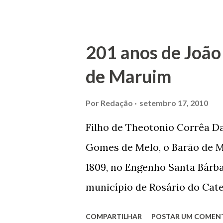
Maruim, em 18 de setembro de
trilhou por árduos caminhos 
Prefeito de Maruim. Devido a
201 anos de João
se dedicar aos estudos, e en
de Maruim
primeiro plano para auxiliar 
garçon, dono de bar, de arma
Por
Redação
setembro 17, 2010
contrário de muitos, que re
Filho de Theotonio Corrêa Da
seu passado, orgulhava-se e
Gomes de Melo, o Barão de M
incontáveis vezes que trabal
1809, no Engenho Santa Bárba
normal em trocas de gorjetas 
município de Rosário do Cat
primeira vez com Maria José
COMPARTILHAR
POSTAR UM COMEN