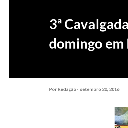
3ª Cavalgada
domingo em
Por
Redação
setembro 20, 2016