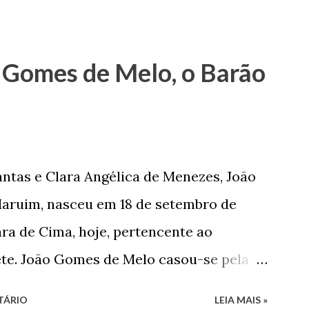
 1935. De origem humilde, João Vieira,
até chegar, por duas vezes, ao posto de
 sua infância pobre, João Vieira não pôde
 Gomes de Melo, o Barão
tão passou a colocar o trabalho em
na renda familiar. No comércio foi
rinho e depois de uma panificação. “Ao
negam suas raízes e procuram obscurecer
ntas e Clara Angélica de Menezes, João
m defender o pão como garçon, tendo
aruim, nasceu em 18 de setembro de
har copiosamente fora de seu horário
ra de Cima, hoje, pertencente ao
que c...
ete. João Gomes de Melo casou-se pela
 de Faro Leitão, porém o casamento
TÁRIO
LEIA MAIS »