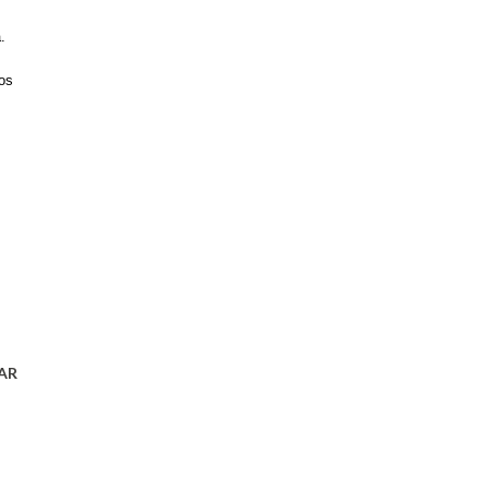
.
os
AR