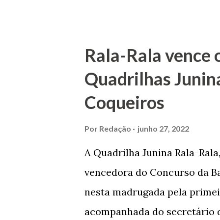
acabou com o falecimento de
O Barão foi acusado e conde
envenenamento. Mas, consegu
Rala-Rala vence 
apontam que alguns parentes
Quadrilhas Junin
apropriar-se da volumosa her
Coqueiros
de Janeiro e casou-se com u
de Maruim apresentou uma gr
Por
Redação
junho 27, 2022
que lhe proporcionou uma gr
A Quadrilha Junina Rala-Rala
Melo mandou construir a Igr
vencedora do Concurso da Bar
dos Passos, que foi inaugurad
nesta madrugada pela primei
Joaquim de Vasconcelos. A Igr
acompanhada do secretário d