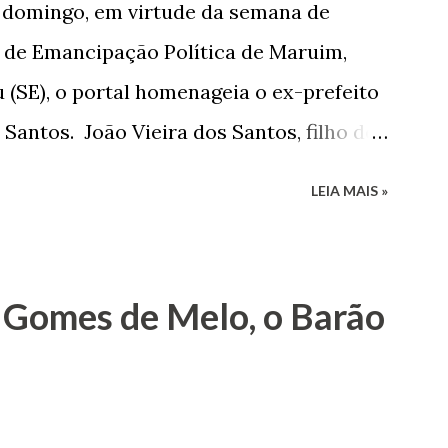
e domingo, em virtude da semana de
de Emancipação Política de Maruim,
 (SE), o portal homenageia o ex-prefeito
 Santos. João Vieira dos Santos, filho de
e Arlinda Barroso dos Santos, nasceu em
LEIA MAIS »
 1935. De origem humilde, João Vieira,
até chegar, por duas vezes, ao posto de
 sua infância pobre, João Vieira não pôde
 Gomes de Melo, o Barão
tão passou a colocar o trabalho em
na renda familiar. No comércio foi
rinho e depois de uma panificação. “Ao