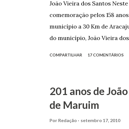
João Vieira dos Santos Nest
comemoração pelos 158 anos 
município a 30 Km de Aracaju
do município, João Vieira dos
Domingos Vieira dos Santos 
COMPARTILHAR
17 COMENTÁRIOS
Maruim, em 18 de setembro de
trilhou por árduos caminhos 
Prefeito de Maruim. Devido a
201 anos de João
se dedicar aos estudos, e en
de Maruim
primeiro plano para auxiliar 
garçon, dono de bar, de arma
Por
Redação
setembro 17, 2010