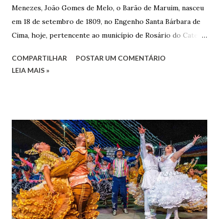
Menezes, João Gomes de Melo, o Barão de Maruim, nasceu
em 18 de setembro de 1809, no Engenho Santa Bárbara de
Cima, hoje, pertencente ao município de Rosário do Catete.
João Gomes de Melo casou-se pela primeira vez com Maria
COMPARTILHAR
POSTAR UM COMENTÁRIO
José de Faro Leitão, porém o casamento acabou com o
LEIA MAIS »
falecimento de sua esposa em 14 de dezembro de 1859. O
Barão foi acusado e condenado pela morte de uma enteada
por envenenamento. Mas, conseguiu provar sua inocência.
Relatos apontam que alguns parentes queriam o seu
indiciamento para apropriar-se da volumosa herança. Em
1862, transferiu-se para o Rio de Janeiro e casou-se com
uma irmã do Visconde de Uruguai. O Barão de Maruim
apresentou uma grande dedicação à atividade agrícola, que
lhe proporcionou uma grande reserva financeira. João
Gomes de Melo mandou construir a Igreja Matriz de Nosso
Senhor Bom Jesus dos Passos, que foi inaugurada em 1862 e