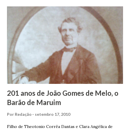
duas vezes, ao posto de Prefeito de Maruim. Devido a sua
infância pobre, João Vieira não pôde se dedicar aos
estudos, e então passou a colocar o trabalho em primeiro
plano para auxiliar na renda familiar. No comércio foi
garçon, dono de bar, de armarinho e depois de uma
panificação. “Ao contrário de muitos, que renegam suas
raízes e procuram obscurecer seu passado, orgulhava-se
em defender o pão como garçon, tendo incontáveis vezes
que trabalhar copiosamente fora de seu horário normal em
trocas de gorjetas que c...
201 anos de João Gomes de Melo, o
Barão de Maruim
Por
Redação
setembro 17, 2010
Filho de Theotonio Corrêa Dantas e Clara Angélica de