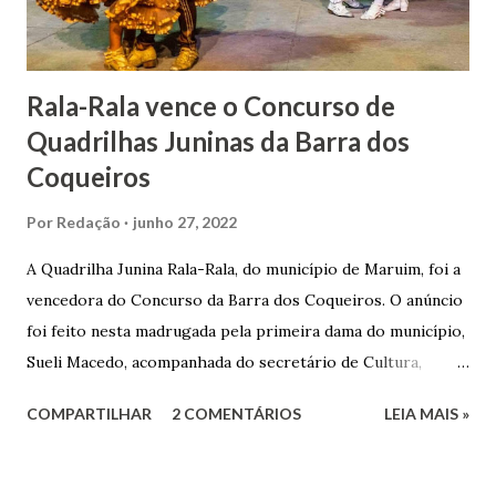
doada ao vigário Pe. José Joaquim de Vasconcelos. A Igreja
Matriz...
Rala-Rala vence o Concurso de
Quadrilhas Juninas da Barra dos
Coqueiros
Por
Redação
junho 27, 2022
A Quadrilha Junina Rala-Rala, do município de Maruim, foi a
vencedora do Concurso da Barra dos Coqueiros. O anúncio
foi feito nesta madrugada pela primeira dama do município,
Sueli Macedo, acompanhada do secretário de Cultura,
Diego Araújo, do presidente da Comissão julgadora,
COMPARTILHAR
2 COMENTÁRIOS
LEIA MAIS »
Roberto Fernandes dos Santos Júnior, e na presença dos
demais jurados do concurso. E as premiações para a
campeã, vice-campeã e terceira colocada será