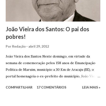
João Vieira dos Santos: O pai dos
pobres!
Por
Redação
abril 29, 2012
João Vieira dos Santos Neste domingo, em virtude da
semana de comemoração pelos 158 anos de Emancipação
Política de Maruim, município a 30 Km de Aracaju (SE), o
portal homenageia o ex-prefeito do município, João Vieira
dos Santos. João Vieira dos Santos, filho de Domingos
COMPARTILHAR
17 COMENTÁRIOS
LEIA MAIS »
Vieira dos Santos e Arlinda Barroso dos Santos, nasceu em
Maruim, em 18 de setembro de 1935. De origem humilde,
João Vieira, trilhou por árduos caminhos até chegar, por