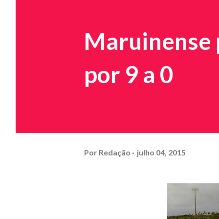
Maruinense 
por 9 a 0
Por
Redação
julho 04, 2015