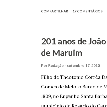
Domingos Vieira dos Santos 
COMPARTILHAR
17 COMENTÁRIOS
Maruim, em 18 de setembro de
trilhou por árduos caminhos 
Prefeito de Maruim. Devido a
201 anos de João
se dedicar aos estudos, e en
de Maruim
primeiro plano para auxiliar 
garçon, dono de bar, de arma
Por
Redação
setembro 17, 2010
contrário de muitos, que re
Filho de Theotonio Corrêa Da
seu passado, orgulhava-se e
Gomes de Melo, o Barão de M
incontáveis vezes que trabal
1809, no Engenho Santa Bárba
normal em trocas de gorjetas 
município de Rosário do Cat