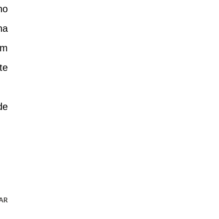
no
na
em
te
de
AR