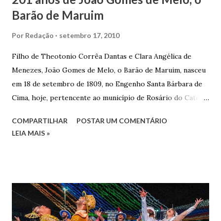
Barão de Maruim
Por
Redação
setembro 17, 2010
Filho de Theotonio Corrêa Dantas e Clara Angélica de
Menezes, João Gomes de Melo, o Barão de Maruim, nasceu
em 18 de setembro de 1809, no Engenho Santa Bárbara de
Cima, hoje, pertencente ao município de Rosário do Catete.
João Gomes de Melo casou-se pela primeira vez com Maria
COMPARTILHAR
POSTAR UM COMENTÁRIO
José de Faro Leitão, porém o casamento acabou com o
LEIA MAIS »
falecimento de sua esposa em 14 de dezembro de 1859. O
Barão foi acusado e condenado pela morte de uma enteada
por envenenamento. Mas, conseguiu provar sua inocência.
Relatos apontam que alguns parentes queriam o seu
indiciamento para apropriar-se da volumosa herança. Em
1862, transferiu-se para o Rio de Janeiro e casou-se com