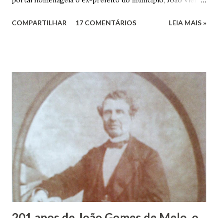
portal homenageia o ex-prefeito do município, João Vieira
dos Santos. João Vieira dos Santos, filho de Domingos
COMPARTILHAR
17 COMENTÁRIOS
LEIA MAIS »
Vieira dos Santos e Arlinda Barroso dos Santos, nasceu em
Maruim, em 18 de setembro de 1935. De origem humilde,
João Vieira, trilhou por árduos caminhos até chegar, por
duas vezes, ao posto de Prefeito de Maruim. Devido a sua
infância pobre, João Vieira não pôde se dedicar aos
estudos, e então passou a colocar o trabalho em primeiro
plano para auxiliar na renda familiar. No comércio foi
garçon, dono de bar, de armarinho e depois de uma
panificação. “Ao contrário de muitos, que renegam suas
raízes e procuram obscurecer seu passado, orgulhava-se
em defender o pão como garçon, tendo incontáveis vezes
que trabalhar copiosamente fora de seu horário normal em
trocas de gorjetas que c...
201 anos de João Gomes de Melo, o