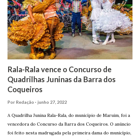
uma irmã do Visconde de Uruguai. O Barão de Maruim
apresentou uma grande dedicação à atividade agrícola, que
lhe proporcionou uma grande reserva financeira. João
Gomes de Melo mandou construir a Igreja Matriz de Nosso
Senhor Bom Jesus dos Passos, que foi inaugurada em 1862 e
doada ao vigário Pe. José Joaquim de Vasconcelos. A Igreja
Matriz...
Rala-Rala vence o Concurso de
Quadrilhas Juninas da Barra dos
Coqueiros
Por
Redação
junho 27, 2022
A Quadrilha Junina Rala-Rala, do município de Maruim, foi a
vencedora do Concurso da Barra dos Coqueiros. O anúncio
foi feito nesta madrugada pela primeira dama do município,