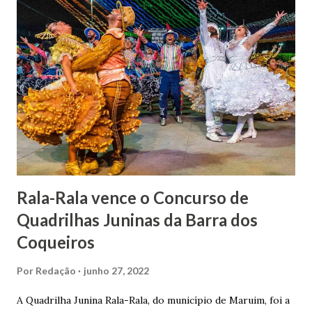
indiciamento para apropriar-se da volumosa herança. Em
1862, transferiu-se para o Rio de Janeiro e casou-se com
uma irmã do Visconde de Uruguai. O Barão de Maruim
apresentou uma grande dedicação à atividade agrícola, que
lhe proporcionou uma grande reserva financeira. João
Gomes de Melo mandou construir a Igreja Matriz de Nosso
Senhor Bom Jesus dos Passos, que foi inaugurada em 1862 e
doada ao vigário Pe. José Joaquim de Vasconcelos. A Igreja
Matriz...
Rala-Rala vence o Concurso de
Quadrilhas Juninas da Barra dos
Coqueiros
Por
Redação
junho 27, 2022
A Quadrilha Junina Rala-Rala, do município de Maruim, foi a