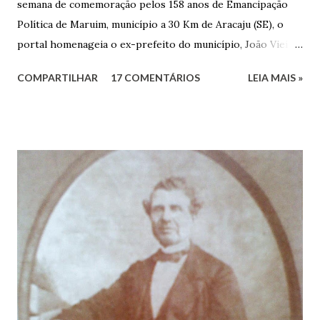
semana de comemoração pelos 158 anos de Emancipação
Política de Maruim, município a 30 Km de Aracaju (SE), o
portal homenageia o ex-prefeito do município, João Vieira
dos Santos. João Vieira dos Santos, filho de Domingos
COMPARTILHAR
17 COMENTÁRIOS
LEIA MAIS »
Vieira dos Santos e Arlinda Barroso dos Santos, nasceu em
Maruim, em 18 de setembro de 1935. De origem humilde,
João Vieira, trilhou por árduos caminhos até chegar, por
duas vezes, ao posto de Prefeito de Maruim. Devido a sua
infância pobre, João Vieira não pôde se dedicar aos
estudos, e então passou a colocar o trabalho em primeiro
plano para auxiliar na renda familiar. No comércio foi
garçon, dono de bar, de armarinho e depois de uma
panificação. “Ao contrário de muitos, que renegam suas
raízes e procuram obscurecer seu passado, orgulhava-se
em defender o pão como garçon, tendo incontáveis vezes
que trabalhar copiosamente fora de seu horário normal em