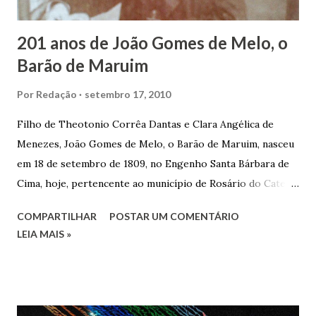
trocas de gorjetas que c...
201 anos de João Gomes de Melo, o
Barão de Maruim
Por
Redação
setembro 17, 2010
Filho de Theotonio Corrêa Dantas e Clara Angélica de
Menezes, João Gomes de Melo, o Barão de Maruim, nasceu
em 18 de setembro de 1809, no Engenho Santa Bárbara de
Cima, hoje, pertencente ao município de Rosário do Catete.
João Gomes de Melo casou-se pela primeira vez com Maria
COMPARTILHAR
POSTAR UM COMENTÁRIO
José de Faro Leitão, porém o casamento acabou com o
LEIA MAIS »
falecimento de sua esposa em 14 de dezembro de 1859. O
Barão foi acusado e condenado pela morte de uma enteada
por envenenamento. Mas, conseguiu provar sua inocência.
Relatos apontam que alguns parentes queriam o seu