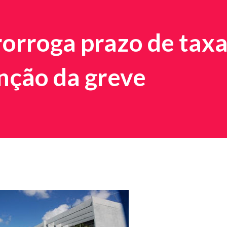
orroga prazo de tax
nção da greve