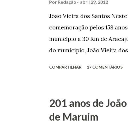
Por
Redação
abril 29, 2012
João Vieira dos Santos Nest
comemoração pelos 158 anos 
município a 30 Km de Aracaju
do município, João Vieira dos
Domingos Vieira dos Santos 
COMPARTILHAR
17 COMENTÁRIOS
Maruim, em 18 de setembro de
trilhou por árduos caminhos 
Prefeito de Maruim. Devido a
201 anos de João
se dedicar aos estudos, e en
de Maruim
primeiro plano para auxiliar 