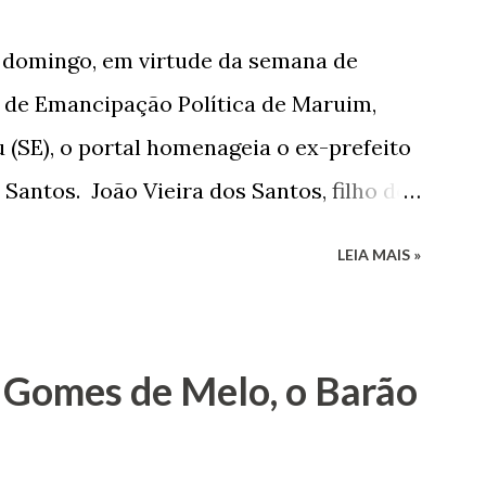
e domingo, em virtude da semana de
de Emancipação Política de Maruim,
 (SE), o portal homenageia o ex-prefeito
 Santos. João Vieira dos Santos, filho de
e Arlinda Barroso dos Santos, nasceu em
LEIA MAIS »
 1935. De origem humilde, João Vieira,
até chegar, por duas vezes, ao posto de
 sua infância pobre, João Vieira não pôde
 Gomes de Melo, o Barão
tão passou a colocar o trabalho em
na renda familiar. No comércio foi