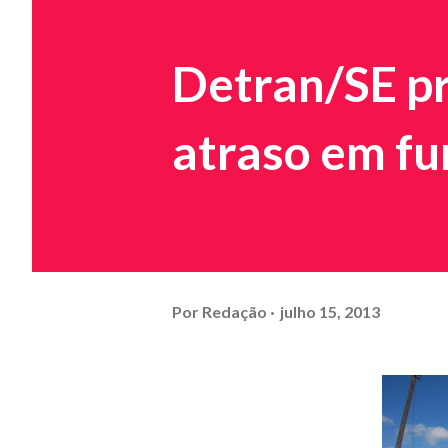
Detran/SE pr
atraso em fu
Por
Redação
julho 15, 2013