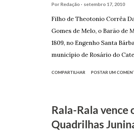
garçon, dono de bar, de arma
Por
Redação
setembro 17, 2010
contrário de muitos, que re
Filho de Theotonio Corrêa Da
seu passado, orgulhava-se e
Gomes de Melo, o Barão de M
incontáveis vezes que trabal
1809, no Engenho Santa Bárba
normal em trocas de gorjetas 
município de Rosário do Cat
primeira vez com Maria José
COMPARTILHAR
POSTAR UM COMEN
acabou com o falecimento de
O Barão foi acusado e conde
envenenamento. Mas, consegu
Rala-Rala vence 
apontam que alguns parentes
Quadrilhas Junin
apropriar-se da volumosa her