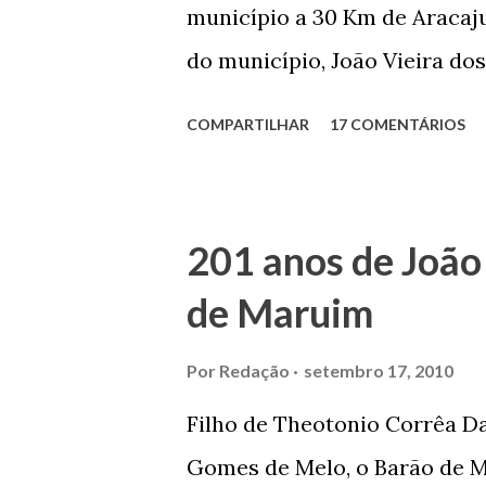
município a 30 Km de Aracaju
do município, João Vieira dos
Domingos Vieira dos Santos 
COMPARTILHAR
17 COMENTÁRIOS
Maruim, em 18 de setembro de
trilhou por árduos caminhos 
Prefeito de Maruim. Devido a
201 anos de João
se dedicar aos estudos, e en
de Maruim
primeiro plano para auxiliar 
garçon, dono de bar, de arma
Por
Redação
setembro 17, 2010
contrário de muitos, que re
Filho de Theotonio Corrêa Da
seu passado, orgulhava-se e
Gomes de Melo, o Barão de M