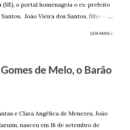
 (SE), o portal homenageia o ex-prefeito
 Santos. João Vieira dos Santos, filho de
e Arlinda Barroso dos Santos, nasceu em
LEIA MAIS »
 1935. De origem humilde, João Vieira,
até chegar, por duas vezes, ao posto de
 sua infância pobre, João Vieira não pôde
 Gomes de Melo, o Barão
tão passou a colocar o trabalho em
na renda familiar. No comércio foi
rinho e depois de uma panificação. “Ao
negam suas raízes e procuram obscurecer
ntas e Clara Angélica de Menezes, João
m defender o pão como garçon, tendo
aruim, nasceu em 18 de setembro de