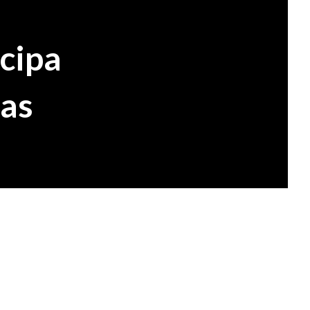
cipa
ras