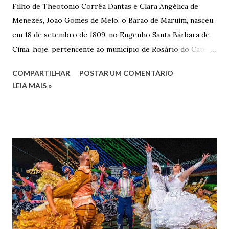
Filho de Theotonio Corrêa Dantas e Clara Angélica de
Menezes, João Gomes de Melo, o Barão de Maruim, nasceu
em 18 de setembro de 1809, no Engenho Santa Bárbara de
Cima, hoje, pertencente ao município de Rosário do Catete.
João Gomes de Melo casou-se pela primeira vez com Maria
COMPARTILHAR
POSTAR UM COMENTÁRIO
José de Faro Leitão, porém o casamento acabou com o
LEIA MAIS »
falecimento de sua esposa em 14 de dezembro de 1859. O
Barão foi acusado e condenado pela morte de uma enteada
por envenenamento. Mas, conseguiu provar sua inocência.
Relatos apontam que alguns parentes queriam o seu
indiciamento para apropriar-se da volumosa herança. Em
1862, transferiu-se para o Rio de Janeiro e casou-se com
uma irmã do Visconde de Uruguai. O Barão de Maruim
apresentou uma grande dedicação à atividade agrícola, que
lhe proporcionou uma grande reserva financeira. João
Gomes de Melo mandou construir a Igreja Matriz de Nosso