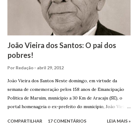
João Vieira dos Santos: O pai dos
pobres!
Por
Redação
abril 29, 2012
João Vieira dos Santos Neste domingo, em virtude da
semana de comemoração pelos 158 anos de Emancipação
Política de Maruim, município a 30 Km de Aracaju (SE), o
portal homenageia o ex-prefeito do município, João Vieira
dos Santos. João Vieira dos Santos, filho de Domingos
COMPARTILHAR
17 COMENTÁRIOS
LEIA MAIS »
Vieira dos Santos e Arlinda Barroso dos Santos, nasceu em
Maruim, em 18 de setembro de 1935. De origem humilde,