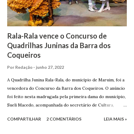
Senhor Bom Jesus dos Passos, que foi inaugurada em 1862 e
doada ao vigário Pe. José Joaquim de Vasconcelos. A Igreja
Matriz...
Rala-Rala vence o Concurso de
Quadrilhas Juninas da Barra dos
Coqueiros
Por
Redação
junho 27, 2022
A Quadrilha Junina Rala-Rala, do município de Maruim, foi a
vencedora do Concurso da Barra dos Coqueiros. O anúncio
foi feito nesta madrugada pela primeira dama do município,
Sueli Macedo, acompanhada do secretário de Cultura,
Diego Araújo, do presidente da Comissão julgadora,
COMPARTILHAR
2 COMENTÁRIOS
LEIA MAIS »
Roberto Fernandes dos Santos Júnior, e na presença dos
demais jurados do concurso. E as premiações para a