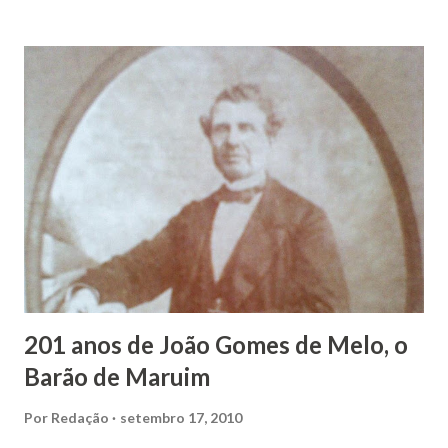
João Vieira, trilhou por árduos caminhos até chegar, por
duas vezes, ao posto de Prefeito de Maruim. Devido a sua
infância pobre, João Vieira não pôde se dedicar aos
estudos, e então passou a colocar o trabalho em primeiro
plano para auxiliar na renda familiar. No comércio foi
garçon, dono de bar, de armarinho e depois de uma
panificação. “Ao contrário de muitos, que renegam suas
raízes e procuram obscurecer seu passado, orgulhava-se
em defender o pão como garçon, tendo incontáveis vezes
que trabalhar copiosamente fora de seu horário normal em
trocas de gorjetas que c...
201 anos de João Gomes de Melo, o
Barão de Maruim
Por
Redação
setembro 17, 2010