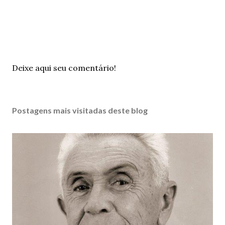
P
Deixe aqui seu comentário!
o
s
t
Postagens mais visitadas deste blog
a
r
u
m
c
o
m
e
n
t
á