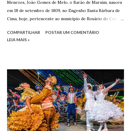
Menezes, João Gomes de Melo, o Barão de Maruim, nasceu
em 18 de setembro de 1809, no Engenho Santa Bárbara de
Cima, hoje, pertencente ao município de Rosário do Catete.
João Gomes de Melo casou-se pela primeira vez com Maria
COMPARTILHAR
POSTAR UM COMENTÁRIO
José de Faro Leitão, porém o casamento acabou com o
LEIA MAIS »
falecimento de sua esposa em 14 de dezembro de 1859. O
Barão foi acusado e condenado pela morte de uma enteada
por envenenamento. Mas, conseguiu provar sua inocência.
Relatos apontam que alguns parentes queriam o seu
indiciamento para apropriar-se da volumosa herança. Em
1862, transferiu-se para o Rio de Janeiro e casou-se com
uma irmã do Visconde de Uruguai. O Barão de Maruim
apresentou uma grande dedicação à atividade agrícola, que
lhe proporcionou uma grande reserva financeira. João
Gomes de Melo mandou construir a Igreja Matriz de Nosso
Senhor Bom Jesus dos Passos, que foi inaugurada em 1862 e