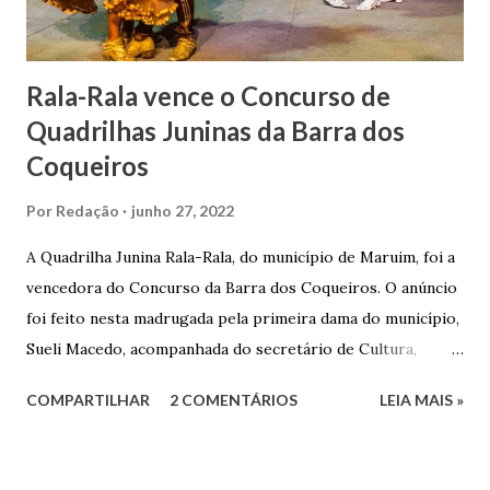
doada ao vigário Pe. José Joaquim de Vasconcelos. A Igreja
Matriz...
Rala-Rala vence o Concurso de
Quadrilhas Juninas da Barra dos
Coqueiros
Por
Redação
junho 27, 2022
A Quadrilha Junina Rala-Rala, do município de Maruim, foi a
vencedora do Concurso da Barra dos Coqueiros. O anúncio
foi feito nesta madrugada pela primeira dama do município,
Sueli Macedo, acompanhada do secretário de Cultura,
Diego Araújo, do presidente da Comissão julgadora,
COMPARTILHAR
2 COMENTÁRIOS
LEIA MAIS »
Roberto Fernandes dos Santos Júnior, e na presença dos
demais jurados do concurso. E as premiações para a
campeã, vice-campeã e terceira colocada será