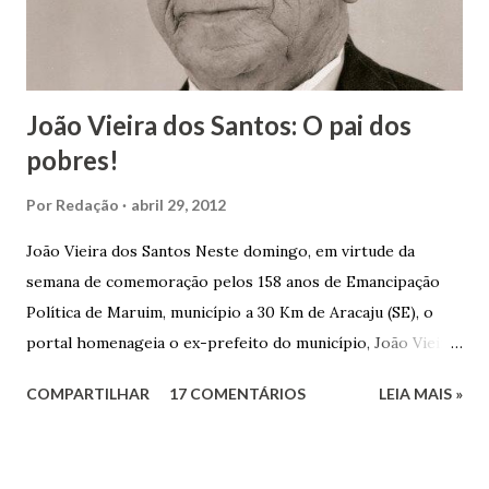
r
i
o
João Vieira dos Santos: O pai dos
pobres!
Por
Redação
abril 29, 2012
João Vieira dos Santos Neste domingo, em virtude da
semana de comemoração pelos 158 anos de Emancipação
Política de Maruim, município a 30 Km de Aracaju (SE), o
portal homenageia o ex-prefeito do município, João Vieira
dos Santos. João Vieira dos Santos, filho de Domingos
COMPARTILHAR
17 COMENTÁRIOS
LEIA MAIS »
Vieira dos Santos e Arlinda Barroso dos Santos, nasceu em
Maruim, em 18 de setembro de 1935. De origem humilde,
João Vieira, trilhou por árduos caminhos até chegar, por