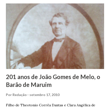
duas vezes, ao posto de Prefeito de Maruim. Devido a sua
infância pobre, João Vieira não pôde se dedicar aos
estudos, e então passou a colocar o trabalho em primeiro
plano para auxiliar na renda familiar. No comércio foi
garçon, dono de bar, de armarinho e depois de uma
panificação. “Ao contrário de muitos, que renegam suas
raízes e procuram obscurecer seu passado, orgulhava-se
em defender o pão como garçon, tendo incontáveis vezes
que trabalhar copiosamente fora de seu horário normal em
trocas de gorjetas que c...
201 anos de João Gomes de Melo, o
Barão de Maruim
Por
Redação
setembro 17, 2010
Filho de Theotonio Corrêa Dantas e Clara Angélica de