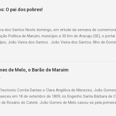
s: O pai dos pobres!
ira dos Santos Neste domingo, em virtude da semana de comemora
ção Política de Maruim, município a 30 Km de Aracaju (SE), o porta
pio, João Vieira dos Santos. João Vieira dos Santos, filho de Domi
Barroso dos Santos, nasceu em Maruim, em 18 de setembro de 1935
rilhou por árduos caminhos até chegar, por duas vezes, ao posto de 
ância pobre, João Vieira não pôde se dedicar aos estudos, e então 
ro plano para auxiliar na renda familiar. No comércio foi garçon, do
mes de Melo, o Barão de Maruim
e uma panificação. “Ao contrário de muitos, que renegam suas raí
0
ado, orgulhava-se em defender o pão como garçon, tendo incontáve
ente fora de seu horário normal em trocas de gorjetas que c...
 Theotonio Corrêa Dantas e Clara Angélica de Menezes, João Gomes
nasceu em 18 de setembro de 1809, no Engenho Santa Bárbara de Ci
o de Rosário do Catete. João Gomes de Melo casou-se pela primeir
tão, porém o casamento acabou com o falecimento de sua esposa
Barão foi acusado e condenado pela morte de uma enteada por en