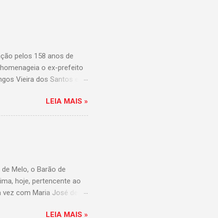
ção pelos 158 anos de
l homenageia o ex-prefeito
ngos Vieira dos Santos e
. De origem humilde, João
LEIA MAIS »
Prefeito de Maruim. Devido
passou a colocar o trabalho
no de bar, de armarinho e
zes e procuram obscurecer
is vezes que trabalhar
 de Melo, o Barão de
ma, hoje, pertencente ao
a vez com Maria José de
 em 14 de dezembro de
LEIA MAIS »
venenamento. Mas,