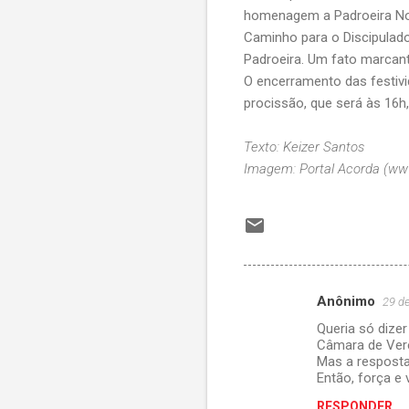
homenagem a Padroeira Nos
Caminho para o Discipulado"
Padroeira. Um fato marcan
O encerramento das festivi
procissão, que será às 16h
Texto: Keizer Santos
Imagem: Portal Acorda (www
Anônimo
29 d
C
Queria só dize
o
Câmara de Ver
m
Mas a resposta
Então, força e 
e
RESPONDER