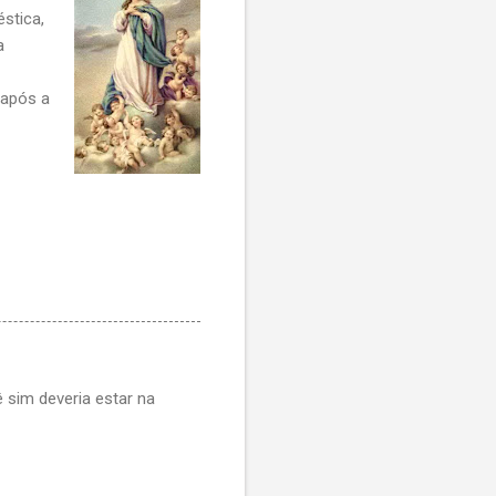
stica,
a
 após a
 sim deveria estar na