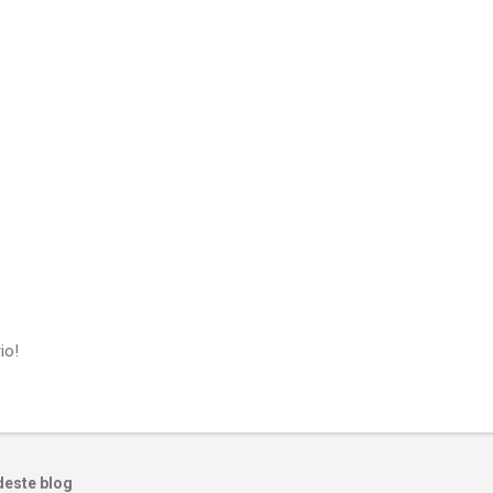
io!
deste blog