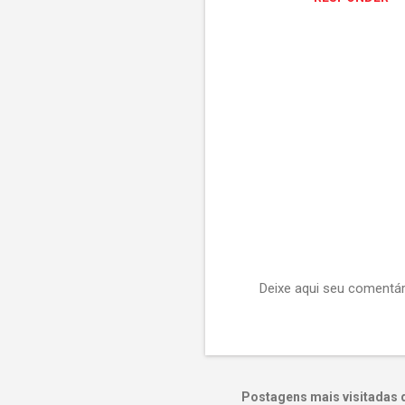
n
t
á
r
i
o
s
Deixe aqui seu comentár
P
o
s
t
a
r
Postagens mais visitadas 
u