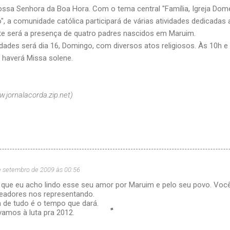
sa Senhora da Boa Hora. Com o tema central "Família, Igreja Domé
, a comunidade católica participará de várias atividades dedicadas 
te será a presença de quatro padres nascidos em Maruim.
dades será dia 16, Domingo, com diversos atos religiosos. Às 10h e
, haverá Missa solene.
.jornalacorda.zip.net)
e setembro de 2009 às 00:56
r que eu acho lindo esse seu amor por Maruim e pelo seu povo. Você
eadores nos representando.
 de tudo é o tempo que dará.
vamos à luta pra 2012.