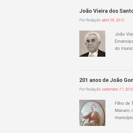
m
c
João Vieira dos Santo
o
Por
Redação
abril 29, 2012
m
e
n
João Vie
t
Emancipa
á
r
do municí
i
Arlinda 
o
Vieira, t
a sua inf
em primei
201 anos de João Go
depois d
Por
Redação
setembro 17, 201
seu pass
copiosam
Filho de
Maruim, 
municípi
Faro Lei
1859. O 