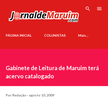
Pular para o conteúdo principal
PÁGINA INICIAL
COLUNISTAS
Mais…
Gabinete de Leitura de Maruim terá
acervo catalogado
Por
Redação
agosto 10, 2009