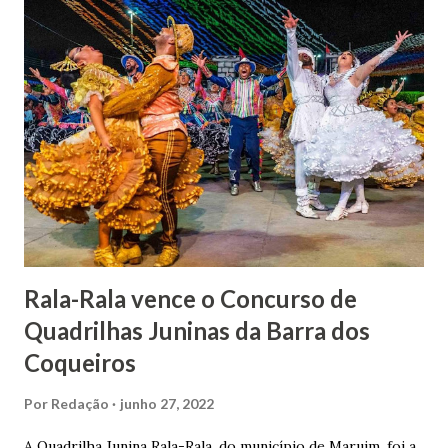
indiciamento para apropriar-se da volumosa herança. Em
1862, transferiu-se para o Rio de Janeiro e casou-se com
uma irmã do Visconde de Uruguai. O Barão de Maruim
apresentou uma grande dedicação à atividade agrícola, que
lhe proporcionou uma grande reserva financeira. João
Gomes de Melo mandou construir a Igreja Matriz de Nosso
Senhor Bom Jesus dos Passos, que foi inaugurada em 1862 e
doada ao vigário Pe. José Joaquim de Vasconcelos. A Igreja
Matriz...
Rala-Rala vence o Concurso de
Quadrilhas Juninas da Barra dos
Coqueiros
Por
Redação
junho 27, 2022
A Quadrilha Junina Rala-Rala, do município de Maruim, foi a