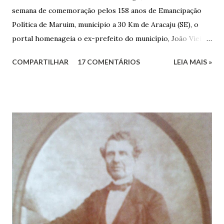
semana de comemoração pelos 158 anos de Emancipação
Política de Maruim, município a 30 Km de Aracaju (SE), o
portal homenageia o ex-prefeito do município, João Vieira
dos Santos. João Vieira dos Santos, filho de Domingos
COMPARTILHAR
17 COMENTÁRIOS
LEIA MAIS »
Vieira dos Santos e Arlinda Barroso dos Santos, nasceu em
Maruim, em 18 de setembro de 1935. De origem humilde,
João Vieira, trilhou por árduos caminhos até chegar, por
duas vezes, ao posto de Prefeito de Maruim. Devido a sua
infância pobre, João Vieira não pôde se dedicar aos
estudos, e então passou a colocar o trabalho em primeiro
plano para auxiliar na renda familiar. No comércio foi
garçon, dono de bar, de armarinho e depois de uma
panificação. “Ao contrário de muitos, que renegam suas
raízes e procuram obscurecer seu passado, orgulhava-se
em defender o pão como garçon, tendo incontáveis vezes
que trabalhar copiosamente fora de seu horário normal em