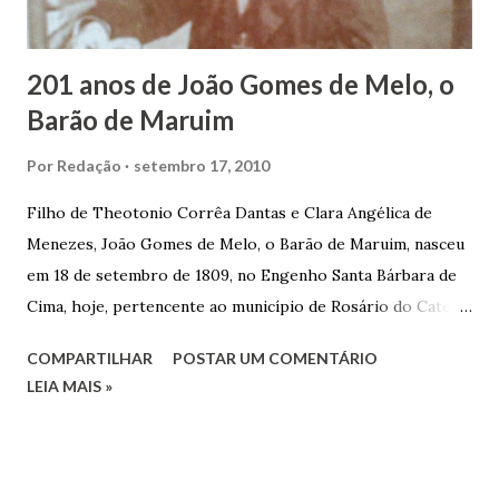
trocas de gorjetas que c...
201 anos de João Gomes de Melo, o
Barão de Maruim
Por
Redação
setembro 17, 2010
Filho de Theotonio Corrêa Dantas e Clara Angélica de
Menezes, João Gomes de Melo, o Barão de Maruim, nasceu
em 18 de setembro de 1809, no Engenho Santa Bárbara de
Cima, hoje, pertencente ao município de Rosário do Catete.
João Gomes de Melo casou-se pela primeira vez com Maria
COMPARTILHAR
POSTAR UM COMENTÁRIO
José de Faro Leitão, porém o casamento acabou com o
LEIA MAIS »
falecimento de sua esposa em 14 de dezembro de 1859. O
Barão foi acusado e condenado pela morte de uma enteada
por envenenamento. Mas, conseguiu provar sua inocência.
Relatos apontam que alguns parentes queriam o seu