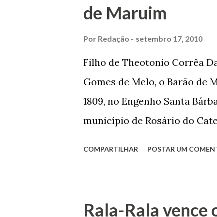
de Maruim
primeiro plano para auxiliar 
garçon, dono de bar, de arma
Por
Redação
setembro 17, 2010
contrário de muitos, que re
Filho de Theotonio Corrêa Da
seu passado, orgulhava-se e
Gomes de Melo, o Barão de M
incontáveis vezes que trabal
1809, no Engenho Santa Bárba
normal em trocas de gorjetas 
município de Rosário do Cat
primeira vez com Maria José
COMPARTILHAR
POSTAR UM COMEN
acabou com o falecimento de
O Barão foi acusado e conde
envenenamento. Mas, consegu
Rala-Rala vence 