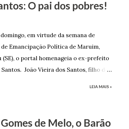
antos: O pai dos pobres!
e domingo, em virtude da semana de
de Emancipação Política de Maruim,
 (SE), o portal homenageia o ex-prefeito
 Santos. João Vieira dos Santos, filho de
e Arlinda Barroso dos Santos, nasceu em
LEIA MAIS »
 1935. De origem humilde, João Vieira,
até chegar, por duas vezes, ao posto de
 sua infância pobre, João Vieira não pôde
 Gomes de Melo, o Barão
tão passou a colocar o trabalho em