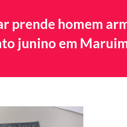
itar prende homem ar
nto junino em Marui