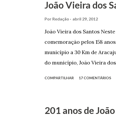
João Vieira dos S
Por
Redação
abril 29, 2012
João Vieira dos Santos Nest
comemoração pelos 158 anos 
município a 30 Km de Aracaju
do município, João Vieira dos
Domingos Vieira dos Santos 
COMPARTILHAR
17 COMENTÁRIOS
Maruim, em 18 de setembro de
trilhou por árduos caminhos 
Prefeito de Maruim. Devido a
201 anos de João
se dedicar aos estudos, e en