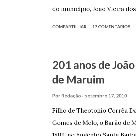
do município, João Vieira dos
Domingos Vieira dos Santos 
COMPARTILHAR
17 COMENTÁRIOS
Maruim, em 18 de setembro de
trilhou por árduos caminhos 
Prefeito de Maruim. Devido a
201 anos de João
se dedicar aos estudos, e en
de Maruim
primeiro plano para auxiliar 
garçon, dono de bar, de arma
Por
Redação
setembro 17, 2010
contrário de muitos, que re
Filho de Theotonio Corrêa Da
seu passado, orgulhava-se e
Gomes de Melo, o Barão de M
incontáveis vezes que trabal
1809, no Engenho Santa Bárba