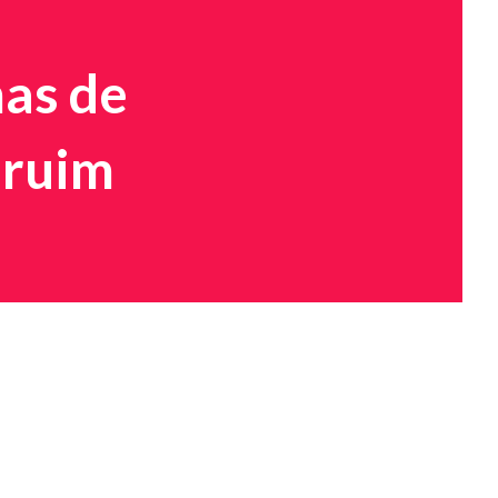
mas de
aruim