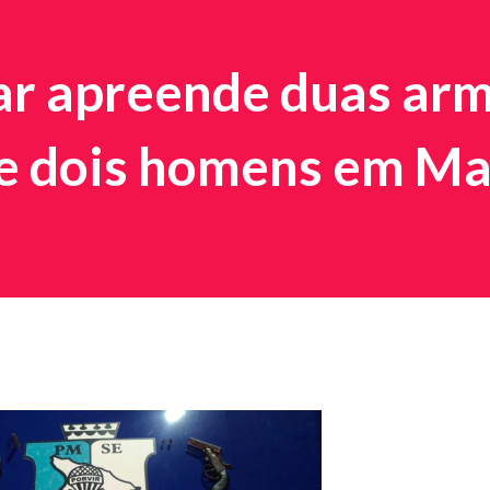
tar apreende duas ar
de dois homens em M