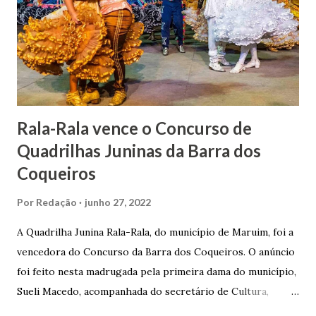
lhe proporcionou uma grande reserva financeira. João
Gomes de Melo mandou construir a Igreja Matriz de Nosso
Senhor Bom Jesus dos Passos, que foi inaugurada em 1862 e
doada ao vigário Pe. José Joaquim de Vasconcelos. A Igreja
Matriz...
Rala-Rala vence o Concurso de
Quadrilhas Juninas da Barra dos
Coqueiros
Por
Redação
junho 27, 2022
A Quadrilha Junina Rala-Rala, do município de Maruim, foi a
vencedora do Concurso da Barra dos Coqueiros. O anúncio
foi feito nesta madrugada pela primeira dama do município,
Sueli Macedo, acompanhada do secretário de Cultura,
Diego Araújo, do presidente da Comissão julgadora,