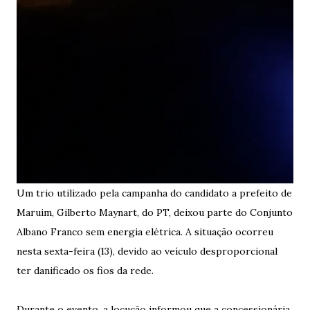
Um trio utilizado pela campanha do candidato a prefeito de
Maruim, Gilberto Maynart, do PT, deixou parte do Conjunto
Albano Franco sem energia elétrica. A situação ocorreu
nesta sexta-feira (13), devido ao veículo desproporcional
ter danificado os fios da rede.
Durante o evento, a locução informou que a concessionária