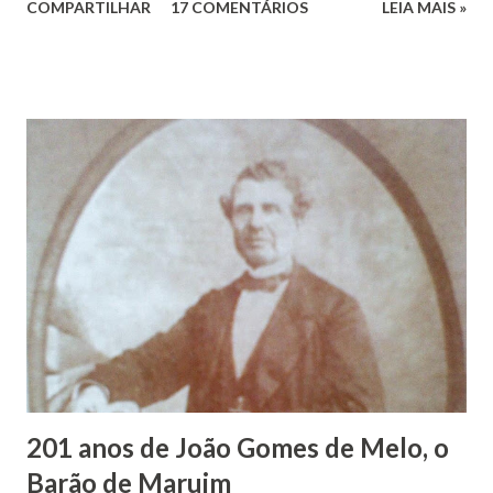
COMPARTILHAR
17 COMENTÁRIOS
LEIA MAIS »
Vieira dos Santos e Arlinda Barroso dos Santos, nasceu em
Maruim, em 18 de setembro de 1935. De origem humilde,
João Vieira, trilhou por árduos caminhos até chegar, por
duas vezes, ao posto de Prefeito de Maruim. Devido a sua
infância pobre, João Vieira não pôde se dedicar aos
estudos, e então passou a colocar o trabalho em primeiro
plano para auxiliar na renda familiar. No comércio foi
garçon, dono de bar, de armarinho e depois de uma
panificação. “Ao contrário de muitos, que renegam suas
raízes e procuram obscurecer seu passado, orgulhava-se
em defender o pão como garçon, tendo incontáveis vezes
que trabalhar copiosamente fora de seu horário normal em
trocas de gorjetas que c...
201 anos de João Gomes de Melo, o
Barão de Maruim