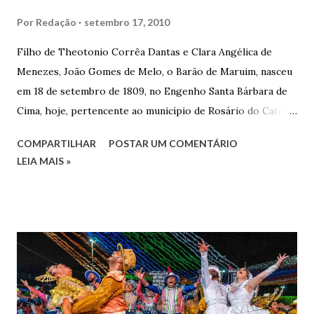
Por
Redação
setembro 17, 2010
Filho de Theotonio Corrêa Dantas e Clara Angélica de
Menezes, João Gomes de Melo, o Barão de Maruim, nasceu
em 18 de setembro de 1809, no Engenho Santa Bárbara de
Cima, hoje, pertencente ao município de Rosário do Catete.
João Gomes de Melo casou-se pela primeira vez com Maria
COMPARTILHAR
POSTAR UM COMENTÁRIO
José de Faro Leitão, porém o casamento acabou com o
LEIA MAIS »
falecimento de sua esposa em 14 de dezembro de 1859. O
Barão foi acusado e condenado pela morte de uma enteada
por envenenamento. Mas, conseguiu provar sua inocência.
Relatos apontam que alguns parentes queriam o seu
indiciamento para apropriar-se da volumosa herança. Em
1862, transferiu-se para o Rio de Janeiro e casou-se com
uma irmã do Visconde de Uruguai. O Barão de Maruim
apresentou uma grande dedicação à atividade agrícola, que