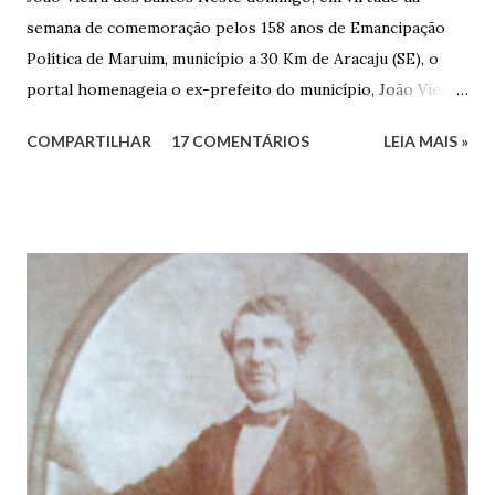
semana de comemoração pelos 158 anos de Emancipação
Política de Maruim, município a 30 Km de Aracaju (SE), o
portal homenageia o ex-prefeito do município, João Vieira
dos Santos. João Vieira dos Santos, filho de Domingos
COMPARTILHAR
17 COMENTÁRIOS
LEIA MAIS »
Vieira dos Santos e Arlinda Barroso dos Santos, nasceu em
Maruim, em 18 de setembro de 1935. De origem humilde,
João Vieira, trilhou por árduos caminhos até chegar, por
duas vezes, ao posto de Prefeito de Maruim. Devido a sua
infância pobre, João Vieira não pôde se dedicar aos
estudos, e então passou a colocar o trabalho em primeiro
plano para auxiliar na renda familiar. No comércio foi
garçon, dono de bar, de armarinho e depois de uma
panificação. “Ao contrário de muitos, que renegam suas
raízes e procuram obscurecer seu passado, orgulhava-se
em defender o pão como garçon, tendo incontáveis vezes
que trabalhar copiosamente fora de seu horário normal em