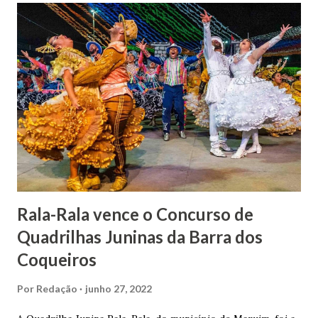
indiciamento para apropriar-se da volumosa herança. Em
1862, transferiu-se para o Rio de Janeiro e casou-se com
uma irmã do Visconde de Uruguai. O Barão de Maruim
apresentou uma grande dedicação à atividade agrícola, que
lhe proporcionou uma grande reserva financeira. João
Gomes de Melo mandou construir a Igreja Matriz de Nosso
Senhor Bom Jesus dos Passos, que foi inaugurada em 1862 e
doada ao vigário Pe. José Joaquim de Vasconcelos. A Igreja
Matriz...
Rala-Rala vence o Concurso de
Quadrilhas Juninas da Barra dos
Coqueiros
Por
Redação
junho 27, 2022