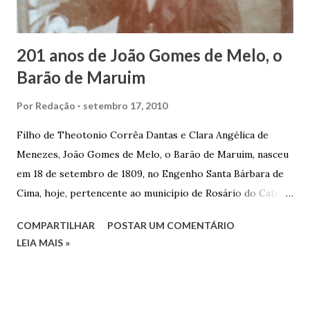
trocas de gorjetas que c...
201 anos de João Gomes de Melo, o
Barão de Maruim
Por
Redação
setembro 17, 2010
Filho de Theotonio Corrêa Dantas e Clara Angélica de
Menezes, João Gomes de Melo, o Barão de Maruim, nasceu
em 18 de setembro de 1809, no Engenho Santa Bárbara de
Cima, hoje, pertencente ao município de Rosário do Catete.
João Gomes de Melo casou-se pela primeira vez com Maria
COMPARTILHAR
POSTAR UM COMENTÁRIO
José de Faro Leitão, porém o casamento acabou com o
LEIA MAIS »
falecimento de sua esposa em 14 de dezembro de 1859. O
Barão foi acusado e condenado pela morte de uma enteada
por envenenamento. Mas, conseguiu provar sua inocência.
Relatos apontam que alguns parentes queriam o seu