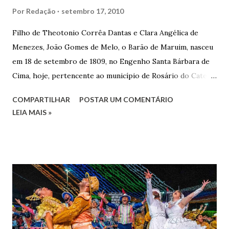
Por
Redação
setembro 17, 2010
Filho de Theotonio Corrêa Dantas e Clara Angélica de
Menezes, João Gomes de Melo, o Barão de Maruim, nasceu
em 18 de setembro de 1809, no Engenho Santa Bárbara de
Cima, hoje, pertencente ao município de Rosário do Catete.
João Gomes de Melo casou-se pela primeira vez com Maria
COMPARTILHAR
POSTAR UM COMENTÁRIO
José de Faro Leitão, porém o casamento acabou com o
LEIA MAIS »
falecimento de sua esposa em 14 de dezembro de 1859. O
Barão foi acusado e condenado pela morte de uma enteada
por envenenamento. Mas, conseguiu provar sua inocência.
Relatos apontam que alguns parentes queriam o seu
indiciamento para apropriar-se da volumosa herança. Em
1862, transferiu-se para o Rio de Janeiro e casou-se com
uma irmã do Visconde de Uruguai. O Barão de Maruim
apresentou uma grande dedicação à atividade agrícola, que