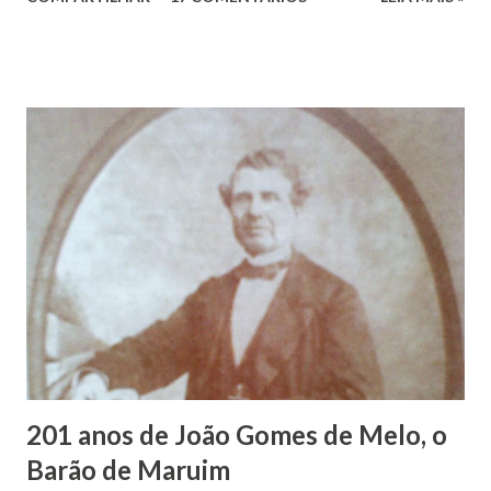
Vieira dos Santos e Arlinda Barroso dos Santos, nasceu em
Maruim, em 18 de setembro de 1935. De origem humilde,
João Vieira, trilhou por árduos caminhos até chegar, por
duas vezes, ao posto de Prefeito de Maruim. Devido a sua
infância pobre, João Vieira não pôde se dedicar aos
estudos, e então passou a colocar o trabalho em primeiro
plano para auxiliar na renda familiar. No comércio foi
garçon, dono de bar, de armarinho e depois de uma
panificação. “Ao contrário de muitos, que renegam suas
raízes e procuram obscurecer seu passado, orgulhava-se
em defender o pão como garçon, tendo incontáveis vezes
que trabalhar copiosamente fora de seu horário normal em
trocas de gorjetas que c...
201 anos de João Gomes de Melo, o
Barão de Maruim