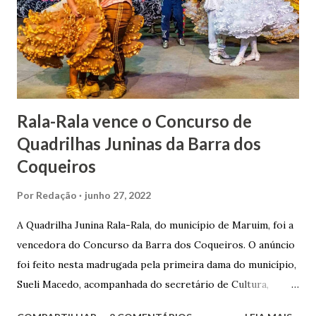
lhe proporcionou uma grande reserva financeira. João
Gomes de Melo mandou construir a Igreja Matriz de Nosso
Senhor Bom Jesus dos Passos, que foi inaugurada em 1862 e
doada ao vigário Pe. José Joaquim de Vasconcelos. A Igreja
Matriz...
Rala-Rala vence o Concurso de
Quadrilhas Juninas da Barra dos
Coqueiros
Por
Redação
junho 27, 2022
A Quadrilha Junina Rala-Rala, do município de Maruim, foi a
vencedora do Concurso da Barra dos Coqueiros. O anúncio
foi feito nesta madrugada pela primeira dama do município,
Sueli Macedo, acompanhada do secretário de Cultura,
Diego Araújo, do presidente da Comissão julgadora,