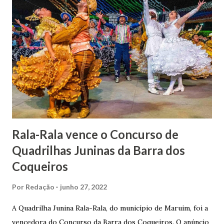
1862, transferiu-se para o Rio de Janeiro e casou-se com
uma irmã do Visconde de Uruguai. O Barão de Maruim
apresentou uma grande dedicação à atividade agrícola, que
lhe proporcionou uma grande reserva financeira. João
Gomes de Melo mandou construir a Igreja Matriz de Nosso
Senhor Bom Jesus dos Passos, que foi inaugurada em 1862 e
doada ao vigário Pe. José Joaquim de Vasconcelos. A Igreja
Matriz...
Rala-Rala vence o Concurso de
Quadrilhas Juninas da Barra dos
Coqueiros
Por
Redação
junho 27, 2022
A Quadrilha Junina Rala-Rala, do município de Maruim, foi a
vencedora do Concurso da Barra dos Coqueiros. O anúncio