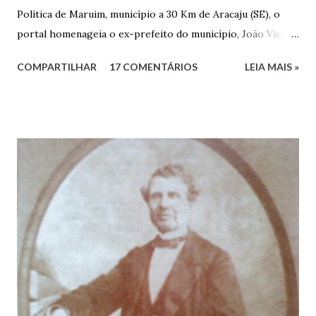
Política de Maruim, município a 30 Km de Aracaju (SE), o
portal homenageia o ex-prefeito do município, João Vieira
dos Santos. João Vieira dos Santos, filho de Domingos
COMPARTILHAR
17 COMENTÁRIOS
LEIA MAIS »
Vieira dos Santos e Arlinda Barroso dos Santos, nasceu em
Maruim, em 18 de setembro de 1935. De origem humilde,
João Vieira, trilhou por árduos caminhos até chegar, por
duas vezes, ao posto de Prefeito de Maruim. Devido a sua
infância pobre, João Vieira não pôde se dedicar aos
estudos, e então passou a colocar o trabalho em primeiro
plano para auxiliar na renda familiar. No comércio foi
garçon, dono de bar, de armarinho e depois de uma
panificação. “Ao contrário de muitos, que renegam suas
raízes e procuram obscurecer seu passado, orgulhava-se
em defender o pão como garçon, tendo incontáveis vezes
que trabalhar copiosamente fora de seu horário normal em
trocas de gorjetas que c...