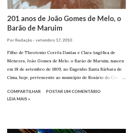
trocas de gorjetas que c...
201 anos de João Gomes de Melo, o
Barão de Maruim
Por
Redação
setembro 17, 2010
Filho de Theotonio Corrêa Dantas e Clara Angélica de
Menezes, João Gomes de Melo, o Barão de Maruim, nasceu
em 18 de setembro de 1809, no Engenho Santa Bárbara de
Cima, hoje, pertencente ao município de Rosário do Catete.
João Gomes de Melo casou-se pela primeira vez com Maria
COMPARTILHAR
POSTAR UM COMENTÁRIO
José de Faro Leitão, porém o casamento acabou com o
LEIA MAIS »
falecimento de sua esposa em 14 de dezembro de 1859. O
Barão foi acusado e condenado pela morte de uma enteada
por envenenamento. Mas, conseguiu provar sua inocência.
Relatos apontam que alguns parentes queriam o seu