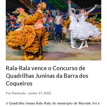
indiciamento para apropriar-se da volumosa herança. Em
1862, transferiu-se para o Rio de Janeiro e casou-se com
uma irmã do Visconde de Uruguai. O Barão de Maruim
apresentou uma grande dedicação à atividade agrícola, que
lhe proporcionou uma grande reserva financeira. João
Gomes de Melo mandou construir a Igreja Matriz de Nosso
Senhor Bom Jesus dos Passos, que foi inaugurada em 1862 e
doada ao vigário Pe. José Joaquim de Vasconcelos. A Igreja
Matriz...
Rala-Rala vence o Concurso de
Quadrilhas Juninas da Barra dos
Coqueiros
Por
Redação
junho 27, 2022
A Quadrilha Junina Rala-Rala, do município de Maruim, foi a