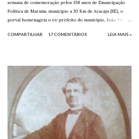
semana de comemoração pelos 158 anos de Emancipação
Política de Maruim, município a 30 Km de Aracaju (SE), o
portal homenageia o ex-prefeito do município, João Vieira
dos Santos. João Vieira dos Santos, filho de Domingos
COMPARTILHAR
17 COMENTÁRIOS
LEIA MAIS »
Vieira dos Santos e Arlinda Barroso dos Santos, nasceu em
Maruim, em 18 de setembro de 1935. De origem humilde,
João Vieira, trilhou por árduos caminhos até chegar, por
duas vezes, ao posto de Prefeito de Maruim. Devido a sua
infância pobre, João Vieira não pôde se dedicar aos
estudos, e então passou a colocar o trabalho em primeiro
plano para auxiliar na renda familiar. No comércio foi
garçon, dono de bar, de armarinho e depois de uma
panificação. “Ao contrário de muitos, que renegam suas
raízes e procuram obscurecer seu passado, orgulhava-se
em defender o pão como garçon, tendo incontáveis vezes
que trabalhar copiosamente fora de seu horário normal em