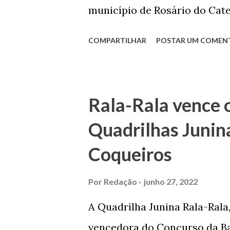
normal em trocas de gorjetas 
município de Rosário do Cat
primeira vez com Maria José
COMPARTILHAR
POSTAR UM COMEN
acabou com o falecimento de
O Barão foi acusado e conde
envenenamento. Mas, consegu
Rala-Rala vence 
apontam que alguns parentes
Quadrilhas Junin
apropriar-se da volumosa her
Coqueiros
de Janeiro e casou-se com u
de Maruim apresentou uma gr
Por
Redação
junho 27, 2022
que lhe proporcionou uma gr
A Quadrilha Junina Rala-Rala
Melo mandou construir a Igr
vencedora do Concurso da Bar