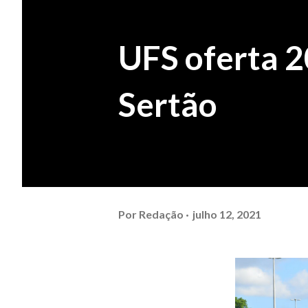
UFS oferta 
Sertão
Por
Redação
julho 12, 2021