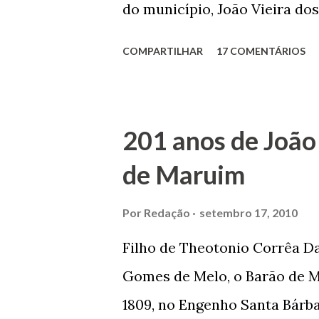
do município, João Vieira dos
Domingos Vieira dos Santos 
COMPARTILHAR
17 COMENTÁRIOS
Maruim, em 18 de setembro de
trilhou por árduos caminhos 
Prefeito de Maruim. Devido a
201 anos de João
se dedicar aos estudos, e en
de Maruim
primeiro plano para auxiliar 
garçon, dono de bar, de arma
Por
Redação
setembro 17, 2010
contrário de muitos, que re
Filho de Theotonio Corrêa Da
seu passado, orgulhava-se e
Gomes de Melo, o Barão de M
incontáveis vezes que trabal
1809, no Engenho Santa Bárba