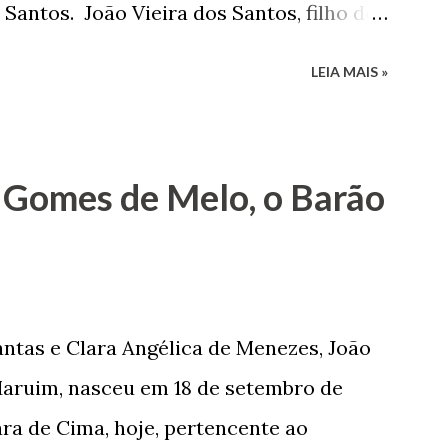
 Santos. João Vieira dos Santos, filho de
e Arlinda Barroso dos Santos, nasceu em
LEIA MAIS »
 1935. De origem humilde, João Vieira,
até chegar, por duas vezes, ao posto de
 sua infância pobre, João Vieira não pôde
 Gomes de Melo, o Barão
tão passou a colocar o trabalho em
na renda familiar. No comércio foi
rinho e depois de uma panificação. “Ao
negam suas raízes e procuram obscurecer
ntas e Clara Angélica de Menezes, João
m defender o pão como garçon, tendo
aruim, nasceu em 18 de setembro de
har copiosamente fora de seu horário
ra de Cima, hoje, pertencente ao