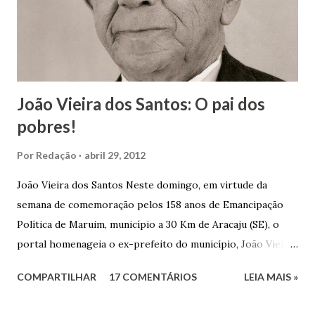
João Vieira dos Santos: O pai dos
pobres!
Por
Redação
abril 29, 2012
João Vieira dos Santos Neste domingo, em virtude da
semana de comemoração pelos 158 anos de Emancipação
Política de Maruim, município a 30 Km de Aracaju (SE), o
portal homenageia o ex-prefeito do município, João Vieira
dos Santos. João Vieira dos Santos, filho de Domingos
COMPARTILHAR
17 COMENTÁRIOS
LEIA MAIS »
Vieira dos Santos e Arlinda Barroso dos Santos, nasceu em
Maruim, em 18 de setembro de 1935. De origem humilde,