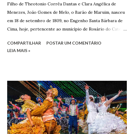
Filho de Theotonio Corrêa Dantas e Clara Angélica de
Menezes, João Gomes de Melo, o Barão de Maruim, nasceu
em 18 de setembro de 1809, no Engenho Santa Bárbara de
Cima, hoje, pertencente ao município de Rosário do Catete.
João Gomes de Melo casou-se pela primeira vez com Maria
COMPARTILHAR
POSTAR UM COMENTÁRIO
José de Faro Leitão, porém o casamento acabou com o
LEIA MAIS »
falecimento de sua esposa em 14 de dezembro de 1859. O
Barão foi acusado e condenado pela morte de uma enteada
por envenenamento. Mas, conseguiu provar sua inocência.
Relatos apontam que alguns parentes queriam o seu
indiciamento para apropriar-se da volumosa herança. Em
1862, transferiu-se para o Rio de Janeiro e casou-se com
uma irmã do Visconde de Uruguai. O Barão de Maruim
apresentou uma grande dedicação à atividade agrícola, que
lhe proporcionou uma grande reserva financeira. João
Gomes de Melo mandou construir a Igreja Matriz de Nosso