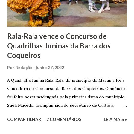
Senhor Bom Jesus dos Passos, que foi inaugurada em 1862 e
doada ao vigário Pe. José Joaquim de Vasconcelos. A Igreja
Matriz...
Rala-Rala vence o Concurso de
Quadrilhas Juninas da Barra dos
Coqueiros
Por
Redação
junho 27, 2022
A Quadrilha Junina Rala-Rala, do município de Maruim, foi a
vencedora do Concurso da Barra dos Coqueiros. O anúncio
foi feito nesta madrugada pela primeira dama do município,
Sueli Macedo, acompanhada do secretário de Cultura,
Diego Araújo, do presidente da Comissão julgadora,
COMPARTILHAR
2 COMENTÁRIOS
LEIA MAIS »
Roberto Fernandes dos Santos Júnior, e na presença dos
demais jurados do concurso. E as premiações para a