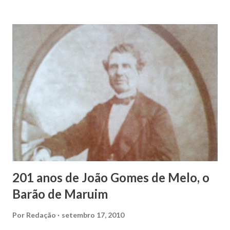
João Vieira, trilhou por árduos caminhos até chegar, por
duas vezes, ao posto de Prefeito de Maruim. Devido a sua
infância pobre, João Vieira não pôde se dedicar aos
estudos, e então passou a colocar o trabalho em primeiro
plano para auxiliar na renda familiar. No comércio foi
garçon, dono de bar, de armarinho e depois de uma
panificação. “Ao contrário de muitos, que renegam suas
raízes e procuram obscurecer seu passado, orgulhava-se
em defender o pão como garçon, tendo incontáveis vezes
que trabalhar copiosamente fora de seu horário normal em
trocas de gorjetas que c...
201 anos de João Gomes de Melo, o
Barão de Maruim
Por
Redação
setembro 17, 2010