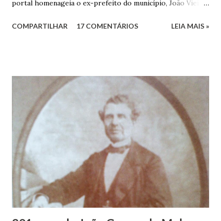
portal homenageia o ex-prefeito do município, João Vieira
dos Santos. João Vieira dos Santos, filho de Domingos
COMPARTILHAR
17 COMENTÁRIOS
LEIA MAIS »
Vieira dos Santos e Arlinda Barroso dos Santos, nasceu em
Maruim, em 18 de setembro de 1935. De origem humilde,
João Vieira, trilhou por árduos caminhos até chegar, por
duas vezes, ao posto de Prefeito de Maruim. Devido a sua
infância pobre, João Vieira não pôde se dedicar aos
estudos, e então passou a colocar o trabalho em primeiro
plano para auxiliar na renda familiar. No comércio foi
garçon, dono de bar, de armarinho e depois de uma
panificação. “Ao contrário de muitos, que renegam suas
raízes e procuram obscurecer seu passado, orgulhava-se
em defender o pão como garçon, tendo incontáveis vezes
que trabalhar copiosamente fora de seu horário normal em
trocas de gorjetas que c...