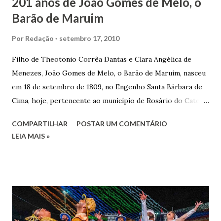
201 anos de João Gomes de Melo, o
Barão de Maruim
Por
Redação
setembro 17, 2010
Filho de Theotonio Corrêa Dantas e Clara Angélica de
Menezes, João Gomes de Melo, o Barão de Maruim, nasceu
em 18 de setembro de 1809, no Engenho Santa Bárbara de
Cima, hoje, pertencente ao município de Rosário do Catete.
João Gomes de Melo casou-se pela primeira vez com Maria
COMPARTILHAR
POSTAR UM COMENTÁRIO
José de Faro Leitão, porém o casamento acabou com o
LEIA MAIS »
falecimento de sua esposa em 14 de dezembro de 1859. O
Barão foi acusado e condenado pela morte de uma enteada
por envenenamento. Mas, conseguiu provar sua inocência.
Relatos apontam que alguns parentes queriam o seu
indiciamento para apropriar-se da volumosa herança. Em
1862, transferiu-se para o Rio de Janeiro e casou-se com