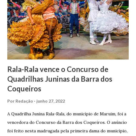
uma irmã do Visconde de Uruguai. O Barão de Maruim
apresentou uma grande dedicação à atividade agrícola, que
lhe proporcionou uma grande reserva financeira. João
Gomes de Melo mandou construir a Igreja Matriz de Nosso
Senhor Bom Jesus dos Passos, que foi inaugurada em 1862 e
doada ao vigário Pe. José Joaquim de Vasconcelos. A Igreja
Matriz...
Rala-Rala vence o Concurso de
Quadrilhas Juninas da Barra dos
Coqueiros
Por
Redação
junho 27, 2022
A Quadrilha Junina Rala-Rala, do município de Maruim, foi a
vencedora do Concurso da Barra dos Coqueiros. O anúncio
foi feito nesta madrugada pela primeira dama do município,