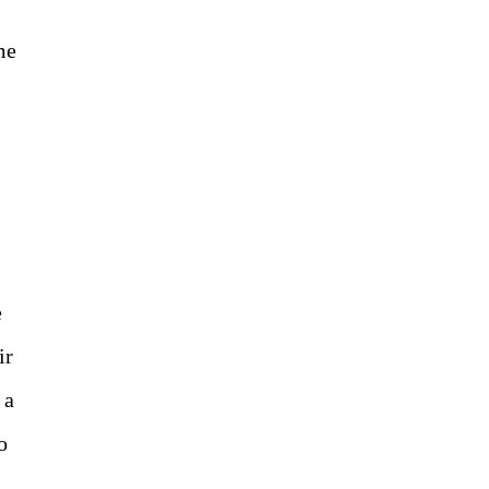
me
e
ir
 a
o