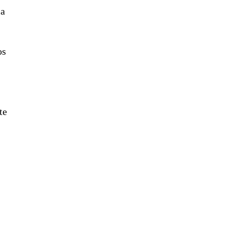
ia
,
os
te