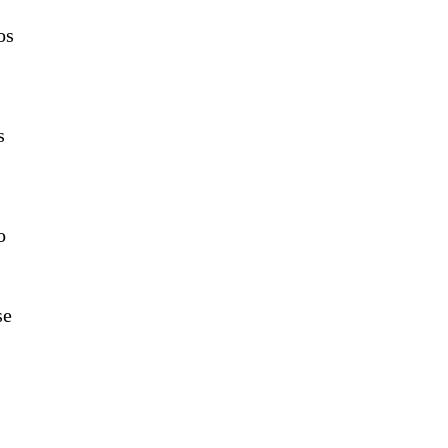
os
s
o
se