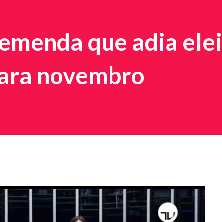
emenda que adia ele
para novembro