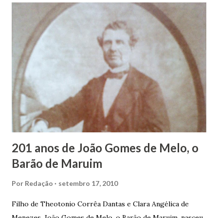
infância pobre, João Vieira não pôde se dedicar aos
estudos, e então passou a colocar o trabalho em primeiro
plano para auxiliar na renda familiar. No comércio foi
garçon, dono de bar, de armarinho e depois de uma
panificação. “Ao contrário de muitos, que renegam suas
raízes e procuram obscurecer seu passado, orgulhava-se
em defender o pão como garçon, tendo incontáveis vezes
que trabalhar copiosamente fora de seu horário normal em
trocas de gorjetas que c...
201 anos de João Gomes de Melo, o
Barão de Maruim
Por
Redação
setembro 17, 2010
Filho de Theotonio Corrêa Dantas e Clara Angélica de
Menezes, João Gomes de Melo, o Barão de Maruim, nasceu