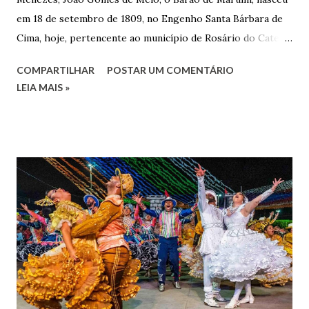
em 18 de setembro de 1809, no Engenho Santa Bárbara de
Cima, hoje, pertencente ao município de Rosário do Catete.
João Gomes de Melo casou-se pela primeira vez com Maria
COMPARTILHAR
POSTAR UM COMENTÁRIO
José de Faro Leitão, porém o casamento acabou com o
LEIA MAIS »
falecimento de sua esposa em 14 de dezembro de 1859. O
Barão foi acusado e condenado pela morte de uma enteada
por envenenamento. Mas, conseguiu provar sua inocência.
Relatos apontam que alguns parentes queriam o seu
indiciamento para apropriar-se da volumosa herança. Em
1862, transferiu-se para o Rio de Janeiro e casou-se com
uma irmã do Visconde de Uruguai. O Barão de Maruim
apresentou uma grande dedicação à atividade agrícola, que
lhe proporcionou uma grande reserva financeira. João
Gomes de Melo mandou construir a Igreja Matriz de Nosso
Senhor Bom Jesus dos Passos, que foi inaugurada em 1862 e
doada ao vigário Pe. José Joaquim de Vasconcelos. A Igreja