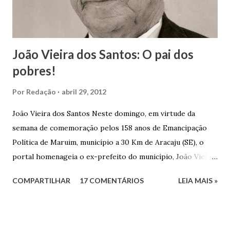
r
i
o
João Vieira dos Santos: O pai dos
pobres!
Por
Redação
abril 29, 2012
João Vieira dos Santos Neste domingo, em virtude da
semana de comemoração pelos 158 anos de Emancipação
Política de Maruim, município a 30 Km de Aracaju (SE), o
portal homenageia o ex-prefeito do município, João Vieira
dos Santos. João Vieira dos Santos, filho de Domingos
COMPARTILHAR
17 COMENTÁRIOS
LEIA MAIS »
Vieira dos Santos e Arlinda Barroso dos Santos, nasceu em
Maruim, em 18 de setembro de 1935. De origem humilde,
João Vieira, trilhou por árduos caminhos até chegar, por
duas vezes, ao posto de Prefeito de Maruim. Devido a sua