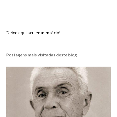
P
Deixe aqui seu comentário!
o
s
t
Postagens mais visitadas deste blog
a
r
u
m
c
o
m
e
n
t
á