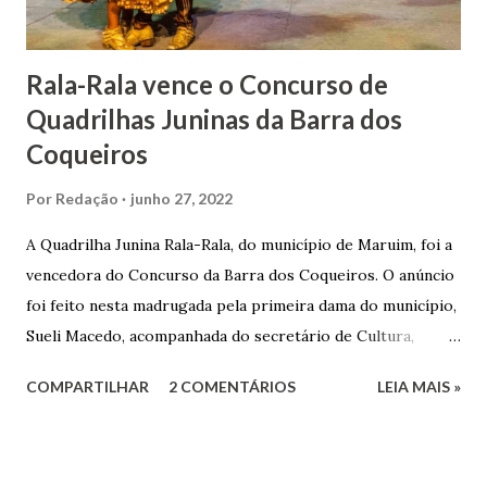
Matriz...
Rala-Rala vence o Concurso de
Quadrilhas Juninas da Barra dos
Coqueiros
Por
Redação
junho 27, 2022
A Quadrilha Junina Rala-Rala, do município de Maruim, foi a
vencedora do Concurso da Barra dos Coqueiros. O anúncio
foi feito nesta madrugada pela primeira dama do município,
Sueli Macedo, acompanhada do secretário de Cultura,
Diego Araújo, do presidente da Comissão julgadora,
COMPARTILHAR
2 COMENTÁRIOS
LEIA MAIS »
Roberto Fernandes dos Santos Júnior, e na presença dos
demais jurados do concurso. E as premiações para a
campeã, vice-campeã e terceira colocada será