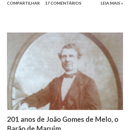
COMPARTILHAR
17 COMENTÁRIOS
LEIA MAIS »
Vieira dos Santos e Arlinda Barroso dos Santos, nasceu em
Maruim, em 18 de setembro de 1935. De origem humilde,
João Vieira, trilhou por árduos caminhos até chegar, por
duas vezes, ao posto de Prefeito de Maruim. Devido a sua
infância pobre, João Vieira não pôde se dedicar aos
estudos, e então passou a colocar o trabalho em primeiro
plano para auxiliar na renda familiar. No comércio foi
garçon, dono de bar, de armarinho e depois de uma
panificação. “Ao contrário de muitos, que renegam suas
raízes e procuram obscurecer seu passado, orgulhava-se
em defender o pão como garçon, tendo incontáveis vezes
que trabalhar copiosamente fora de seu horário normal em
trocas de gorjetas que c...
201 anos de João Gomes de Melo, o
Barão de Maruim