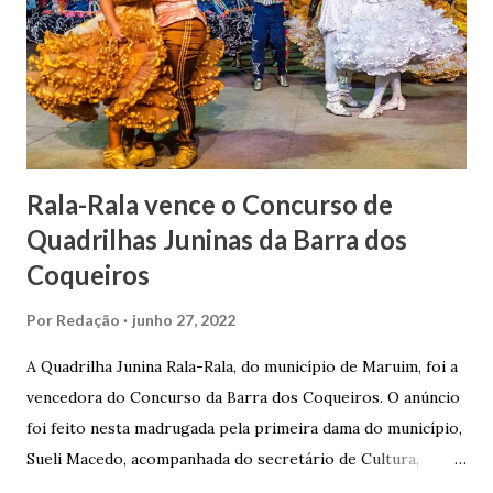
lhe proporcionou uma grande reserva financeira. João
Gomes de Melo mandou construir a Igreja Matriz de Nosso
Senhor Bom Jesus dos Passos, que foi inaugurada em 1862 e
doada ao vigário Pe. José Joaquim de Vasconcelos. A Igreja
Matriz...
Rala-Rala vence o Concurso de
Quadrilhas Juninas da Barra dos
Coqueiros
Por
Redação
junho 27, 2022
A Quadrilha Junina Rala-Rala, do município de Maruim, foi a
vencedora do Concurso da Barra dos Coqueiros. O anúncio
foi feito nesta madrugada pela primeira dama do município,
Sueli Macedo, acompanhada do secretário de Cultura,
Diego Araújo, do presidente da Comissão julgadora,