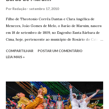
Por
Redação
setembro 17, 2010
Filho de Theotonio Corrêa Dantas e Clara Angélica de
Menezes, João Gomes de Melo, o Barão de Maruim, nasceu
em 18 de setembro de 1809, no Engenho Santa Bárbara de
Cima, hoje, pertencente ao município de Rosário do Catete.
João Gomes de Melo casou-se pela primeira vez com Maria
COMPARTILHAR
POSTAR UM COMENTÁRIO
José de Faro Leitão, porém o casamento acabou com o
LEIA MAIS »
falecimento de sua esposa em 14 de dezembro de 1859. O
Barão foi acusado e condenado pela morte de uma enteada
por envenenamento. Mas, conseguiu provar sua inocência.
Relatos apontam que alguns parentes queriam o seu
indiciamento para apropriar-se da volumosa herança. Em
1862, transferiu-se para o Rio de Janeiro e casou-se com
uma irmã do Visconde de Uruguai. O Barão de Maruim
apresentou uma grande dedicação à atividade agrícola, que