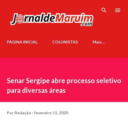
Pular para o conteúdo principal
PÁGINA INICIAL
COLUNISTAS
Mais…
Senar Sergipe abre processo seletivo
para diversas áreas
Por
Redação
fevereiro 11, 2020