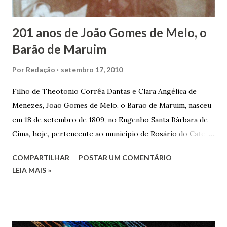
trocas de gorjetas que c...
201 anos de João Gomes de Melo, o
Barão de Maruim
Por
Redação
setembro 17, 2010
Filho de Theotonio Corrêa Dantas e Clara Angélica de
Menezes, João Gomes de Melo, o Barão de Maruim, nasceu
em 18 de setembro de 1809, no Engenho Santa Bárbara de
Cima, hoje, pertencente ao município de Rosário do Catete.
João Gomes de Melo casou-se pela primeira vez com Maria
COMPARTILHAR
POSTAR UM COMENTÁRIO
José de Faro Leitão, porém o casamento acabou com o
LEIA MAIS »
falecimento de sua esposa em 14 de dezembro de 1859. O
Barão foi acusado e condenado pela morte de uma enteada
por envenenamento. Mas, conseguiu provar sua inocência.
Relatos apontam que alguns parentes queriam o seu