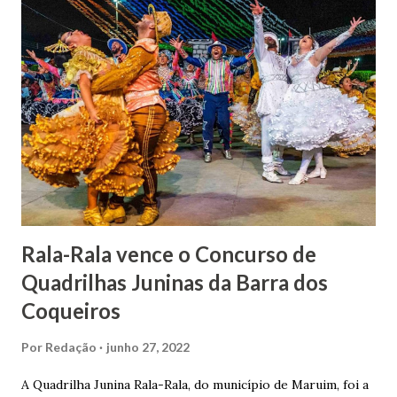
indiciamento para apropriar-se da volumosa herança. Em
1862, transferiu-se para o Rio de Janeiro e casou-se com
uma irmã do Visconde de Uruguai. O Barão de Maruim
apresentou uma grande dedicação à atividade agrícola, que
lhe proporcionou uma grande reserva financeira. João
Gomes de Melo mandou construir a Igreja Matriz de Nosso
Senhor Bom Jesus dos Passos, que foi inaugurada em 1862 e
doada ao vigário Pe. José Joaquim de Vasconcelos. A Igreja
Matriz...
Rala-Rala vence o Concurso de
Quadrilhas Juninas da Barra dos
Coqueiros
Por
Redação
junho 27, 2022
A Quadrilha Junina Rala-Rala, do município de Maruim, foi a