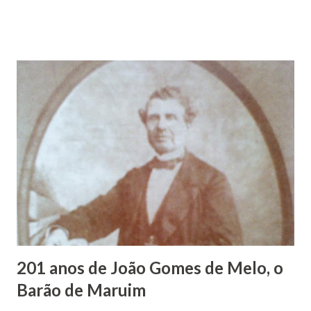
Maruim, em 18 de setembro de 1935. De origem humilde,
João Vieira, trilhou por árduos caminhos até chegar, por
duas vezes, ao posto de Prefeito de Maruim. Devido a sua
infância pobre, João Vieira não pôde se dedicar aos
estudos, e então passou a colocar o trabalho em primeiro
plano para auxiliar na renda familiar. No comércio foi
garçon, dono de bar, de armarinho e depois de uma
panificação. “Ao contrário de muitos, que renegam suas
raízes e procuram obscurecer seu passado, orgulhava-se
em defender o pão como garçon, tendo incontáveis vezes
que trabalhar copiosamente fora de seu horário normal em
trocas de gorjetas que c...
201 anos de João Gomes de Melo, o
Barão de Maruim