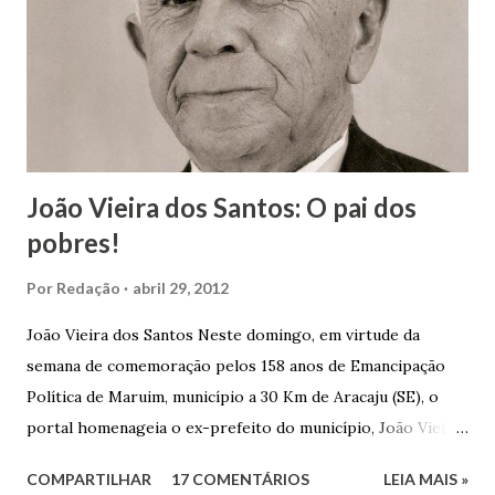
João Vieira dos Santos: O pai dos
pobres!
Por
Redação
abril 29, 2012
João Vieira dos Santos Neste domingo, em virtude da
semana de comemoração pelos 158 anos de Emancipação
Política de Maruim, município a 30 Km de Aracaju (SE), o
portal homenageia o ex-prefeito do município, João Vieira
dos Santos. João Vieira dos Santos, filho de Domingos
COMPARTILHAR
17 COMENTÁRIOS
LEIA MAIS »
Vieira dos Santos e Arlinda Barroso dos Santos, nasceu em