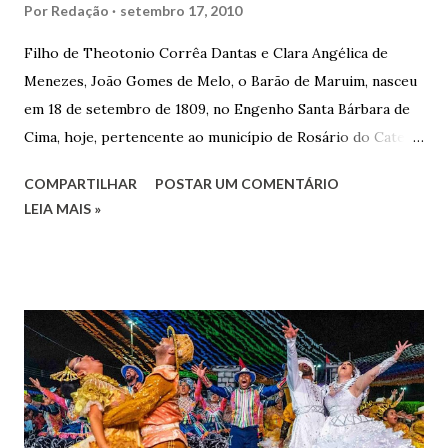
Por
Redação
setembro 17, 2010
Filho de Theotonio Corrêa Dantas e Clara Angélica de
Menezes, João Gomes de Melo, o Barão de Maruim, nasceu
em 18 de setembro de 1809, no Engenho Santa Bárbara de
Cima, hoje, pertencente ao município de Rosário do Catete.
João Gomes de Melo casou-se pela primeira vez com Maria
COMPARTILHAR
POSTAR UM COMENTÁRIO
José de Faro Leitão, porém o casamento acabou com o
LEIA MAIS »
falecimento de sua esposa em 14 de dezembro de 1859. O
Barão foi acusado e condenado pela morte de uma enteada
por envenenamento. Mas, conseguiu provar sua inocência.
Relatos apontam que alguns parentes queriam o seu
indiciamento para apropriar-se da volumosa herança. Em
1862, transferiu-se para o Rio de Janeiro e casou-se com
uma irmã do Visconde de Uruguai. O Barão de Maruim
apresentou uma grande dedicação à atividade agrícola, que
lhe proporcionou uma grande reserva financeira. João