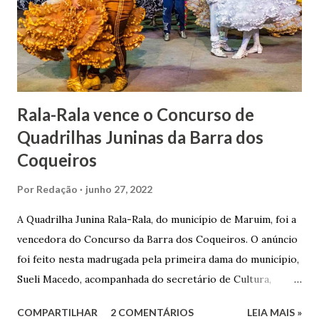
Gomes de Melo mandou construir a Igreja Matriz de Nosso
Senhor Bom Jesus dos Passos, que foi inaugurada em 1862 e
doada ao vigário Pe. José Joaquim de Vasconcelos. A Igreja
Matriz...
Rala-Rala vence o Concurso de
Quadrilhas Juninas da Barra dos
Coqueiros
Por
Redação
junho 27, 2022
A Quadrilha Junina Rala-Rala, do município de Maruim, foi a
vencedora do Concurso da Barra dos Coqueiros. O anúncio
foi feito nesta madrugada pela primeira dama do município,
Sueli Macedo, acompanhada do secretário de Cultura,
Diego Araújo, do presidente da Comissão julgadora,
COMPARTILHAR
2 COMENTÁRIOS
LEIA MAIS »
Roberto Fernandes dos Santos Júnior, e na presença dos