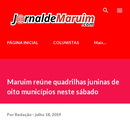
Pular para o conteúdo principal
PÁGINA INICIAL
COLUNISTAS
Mais…
Maruim reúne quadrilhas juninas de
oito municípios neste sábado
Por
Redação
julho 18, 2019