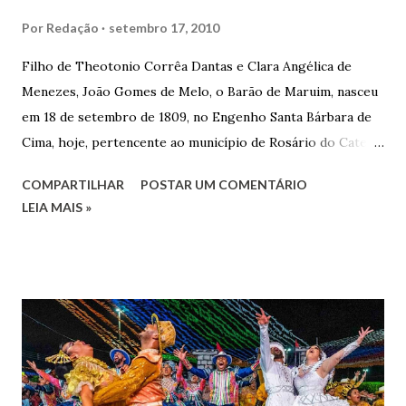
Por
Redação
setembro 17, 2010
Filho de Theotonio Corrêa Dantas e Clara Angélica de
Menezes, João Gomes de Melo, o Barão de Maruim, nasceu
em 18 de setembro de 1809, no Engenho Santa Bárbara de
Cima, hoje, pertencente ao município de Rosário do Catete.
João Gomes de Melo casou-se pela primeira vez com Maria
COMPARTILHAR
POSTAR UM COMENTÁRIO
José de Faro Leitão, porém o casamento acabou com o
LEIA MAIS »
falecimento de sua esposa em 14 de dezembro de 1859. O
Barão foi acusado e condenado pela morte de uma enteada
por envenenamento. Mas, conseguiu provar sua inocência.
Relatos apontam que alguns parentes queriam o seu
indiciamento para apropriar-se da volumosa herança. Em
1862, transferiu-se para o Rio de Janeiro e casou-se com
uma irmã do Visconde de Uruguai. O Barão de Maruim
apresentou uma grande dedicação à atividade agrícola, que