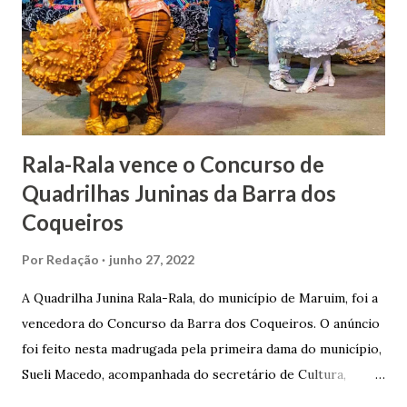
lhe proporcionou uma grande reserva financeira. João
Gomes de Melo mandou construir a Igreja Matriz de Nosso
Senhor Bom Jesus dos Passos, que foi inaugurada em 1862 e
doada ao vigário Pe. José Joaquim de Vasconcelos. A Igreja
Matriz...
Rala-Rala vence o Concurso de
Quadrilhas Juninas da Barra dos
Coqueiros
Por
Redação
junho 27, 2022
A Quadrilha Junina Rala-Rala, do município de Maruim, foi a
vencedora do Concurso da Barra dos Coqueiros. O anúncio
foi feito nesta madrugada pela primeira dama do município,
Sueli Macedo, acompanhada do secretário de Cultura,
Diego Araújo, do presidente da Comissão julgadora,