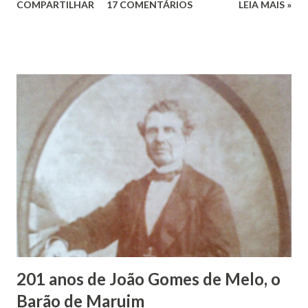
COMPARTILHAR
17 COMENTÁRIOS
LEIA MAIS »
Vieira dos Santos e Arlinda Barroso dos Santos, nasceu em
Maruim, em 18 de setembro de 1935. De origem humilde,
João Vieira, trilhou por árduos caminhos até chegar, por
duas vezes, ao posto de Prefeito de Maruim. Devido a sua
infância pobre, João Vieira não pôde se dedicar aos
estudos, e então passou a colocar o trabalho em primeiro
plano para auxiliar na renda familiar. No comércio foi
garçon, dono de bar, de armarinho e depois de uma
panificação. “Ao contrário de muitos, que renegam suas
raízes e procuram obscurecer seu passado, orgulhava-se
em defender o pão como garçon, tendo incontáveis vezes
que trabalhar copiosamente fora de seu horário normal em
trocas de gorjetas que c...
201 anos de João Gomes de Melo, o
Barão de Maruim