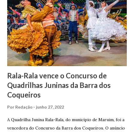
1862, transferiu-se para o Rio de Janeiro e casou-se com
uma irmã do Visconde de Uruguai. O Barão de Maruim
apresentou uma grande dedicação à atividade agrícola, que
lhe proporcionou uma grande reserva financeira. João
Gomes de Melo mandou construir a Igreja Matriz de Nosso
Senhor Bom Jesus dos Passos, que foi inaugurada em 1862 e
doada ao vigário Pe. José Joaquim de Vasconcelos. A Igreja
Matriz...
Rala-Rala vence o Concurso de
Quadrilhas Juninas da Barra dos
Coqueiros
Por
Redação
junho 27, 2022
A Quadrilha Junina Rala-Rala, do município de Maruim, foi a
vencedora do Concurso da Barra dos Coqueiros. O anúncio