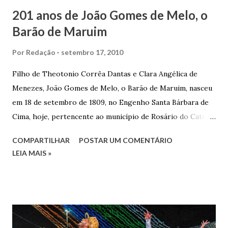
201 anos de João Gomes de Melo, o
Barão de Maruim
Por
Redação
setembro 17, 2010
Filho de Theotonio Corrêa Dantas e Clara Angélica de
Menezes, João Gomes de Melo, o Barão de Maruim, nasceu
em 18 de setembro de 1809, no Engenho Santa Bárbara de
Cima, hoje, pertencente ao município de Rosário do Catete.
João Gomes de Melo casou-se pela primeira vez com Maria
COMPARTILHAR
POSTAR UM COMENTÁRIO
José de Faro Leitão, porém o casamento acabou com o
LEIA MAIS »
falecimento de sua esposa em 14 de dezembro de 1859. O
Barão foi acusado e condenado pela morte de uma enteada
por envenenamento. Mas, conseguiu provar sua inocência.
Relatos apontam que alguns parentes queriam o seu
indiciamento para apropriar-se da volumosa herança. Em