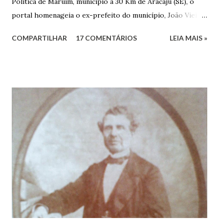
Política de Maruim, município a 30 Km de Aracaju (SE), o
portal homenageia o ex-prefeito do município, João Vieira
dos Santos. João Vieira dos Santos, filho de Domingos
COMPARTILHAR
17 COMENTÁRIOS
LEIA MAIS »
Vieira dos Santos e Arlinda Barroso dos Santos, nasceu em
Maruim, em 18 de setembro de 1935. De origem humilde,
João Vieira, trilhou por árduos caminhos até chegar, por
duas vezes, ao posto de Prefeito de Maruim. Devido a sua
infância pobre, João Vieira não pôde se dedicar aos
estudos, e então passou a colocar o trabalho em primeiro
plano para auxiliar na renda familiar. No comércio foi
garçon, dono de bar, de armarinho e depois de uma
panificação. “Ao contrário de muitos, que renegam suas
raízes e procuram obscurecer seu passado, orgulhava-se
em defender o pão como garçon, tendo incontáveis vezes
que trabalhar copiosamente fora de seu horário normal em
trocas de gorjetas que c...