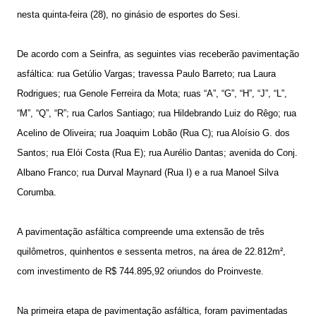
nesta quinta-feira (28), no ginásio de esportes do Sesi.
De acordo com a Seinfra, as seguintes vias receberão pavimentação
asfáltica: rua Getúlio Vargas; travessa Paulo Barreto; rua Laura
Rodrigues; rua Genole Ferreira da Mota; ruas “A”, “G”, “H”, “J”, “L”,
“M”, “Q”, “R”; rua Carlos Santiago; rua Hildebrando Luiz do Rêgo; rua
Acelino de Oliveira; rua Joaquim Lobão (Rua C); rua Aloísio G. dos
Santos; rua Elói Costa (Rua E); rua Aurélio Dantas; avenida do Conj.
Albano Franco; rua Durval Maynard (Rua I) e a rua Manoel Silva
Corumba.
A pavimentação asfáltica compreende uma extensão de três
quilômetros, quinhentos e sessenta metros, na área de 22.812m²,
com investimento de R$ 744.895,92 oriundos do Proinveste.
Na primeira etapa de pavimentação asfáltica, foram pavimentadas