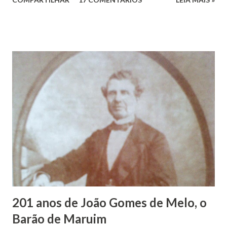
Vieira dos Santos e Arlinda Barroso dos Santos, nasceu em
Maruim, em 18 de setembro de 1935. De origem humilde,
João Vieira, trilhou por árduos caminhos até chegar, por
duas vezes, ao posto de Prefeito de Maruim. Devido a sua
infância pobre, João Vieira não pôde se dedicar aos
estudos, e então passou a colocar o trabalho em primeiro
plano para auxiliar na renda familiar. No comércio foi
garçon, dono de bar, de armarinho e depois de uma
panificação. “Ao contrário de muitos, que renegam suas
raízes e procuram obscurecer seu passado, orgulhava-se
em defender o pão como garçon, tendo incontáveis vezes
que trabalhar copiosamente fora de seu horário normal em
trocas de gorjetas que c...
201 anos de João Gomes de Melo, o
Barão de Maruim