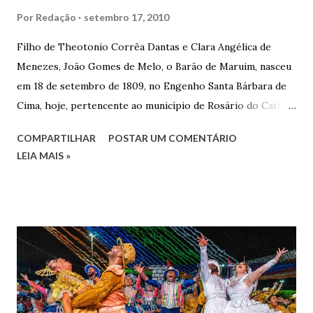
Por
Redação
setembro 17, 2010
Filho de Theotonio Corrêa Dantas e Clara Angélica de
Menezes, João Gomes de Melo, o Barão de Maruim, nasceu
em 18 de setembro de 1809, no Engenho Santa Bárbara de
Cima, hoje, pertencente ao município de Rosário do Catete.
João Gomes de Melo casou-se pela primeira vez com Maria
COMPARTILHAR
POSTAR UM COMENTÁRIO
José de Faro Leitão, porém o casamento acabou com o
LEIA MAIS »
falecimento de sua esposa em 14 de dezembro de 1859. O
Barão foi acusado e condenado pela morte de uma enteada
por envenenamento. Mas, conseguiu provar sua inocência.
Relatos apontam que alguns parentes queriam o seu
indiciamento para apropriar-se da volumosa herança. Em
1862, transferiu-se para o Rio de Janeiro e casou-se com
uma irmã do Visconde de Uruguai. O Barão de Maruim
apresentou uma grande dedicação à atividade agrícola, que