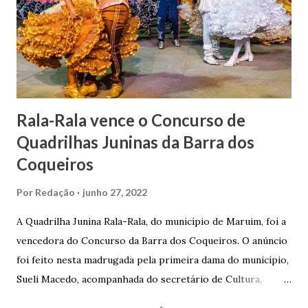
lhe proporcionou uma grande reserva financeira. João
Gomes de Melo mandou construir a Igreja Matriz de Nosso
Senhor Bom Jesus dos Passos, que foi inaugurada em 1862 e
doada ao vigário Pe. José Joaquim de Vasconcelos. A Igreja
Matriz...
Rala-Rala vence o Concurso de
Quadrilhas Juninas da Barra dos
Coqueiros
Por
Redação
junho 27, 2022
A Quadrilha Junina Rala-Rala, do município de Maruim, foi a
vencedora do Concurso da Barra dos Coqueiros. O anúncio
foi feito nesta madrugada pela primeira dama do município,
Sueli Macedo, acompanhada do secretário de Cultura,
Diego Araújo, do presidente da Comissão julgadora,