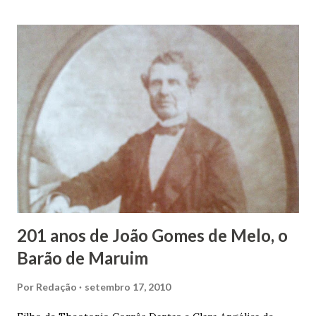
duas vezes, ao posto de Prefeito de Maruim. Devido a sua
infância pobre, João Vieira não pôde se dedicar aos
estudos, e então passou a colocar o trabalho em primeiro
plano para auxiliar na renda familiar. No comércio foi
garçon, dono de bar, de armarinho e depois de uma
panificação. “Ao contrário de muitos, que renegam suas
raízes e procuram obscurecer seu passado, orgulhava-se
em defender o pão como garçon, tendo incontáveis vezes
que trabalhar copiosamente fora de seu horário normal em
trocas de gorjetas que c...
201 anos de João Gomes de Melo, o
Barão de Maruim
Por
Redação
setembro 17, 2010