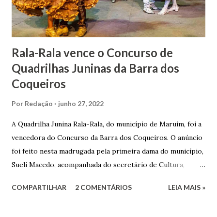
Senhor Bom Jesus dos Passos, que foi inaugurada em 1862 e
doada ao vigário Pe. José Joaquim de Vasconcelos. A Igreja
Matriz...
Rala-Rala vence o Concurso de
Quadrilhas Juninas da Barra dos
Coqueiros
Por
Redação
junho 27, 2022
A Quadrilha Junina Rala-Rala, do município de Maruim, foi a
vencedora do Concurso da Barra dos Coqueiros. O anúncio
foi feito nesta madrugada pela primeira dama do município,
Sueli Macedo, acompanhada do secretário de Cultura,
Diego Araújo, do presidente da Comissão julgadora,
COMPARTILHAR
2 COMENTÁRIOS
LEIA MAIS »
Roberto Fernandes dos Santos Júnior, e na presença dos
demais jurados do concurso. E as premiações para a