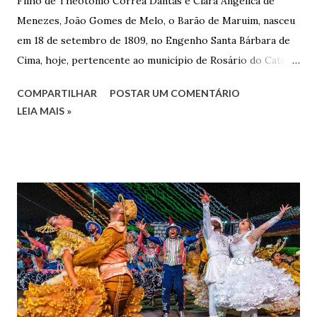
Filho de Theotonio Corrêa Dantas e Clara Angélica de
Menezes, João Gomes de Melo, o Barão de Maruim, nasceu
em 18 de setembro de 1809, no Engenho Santa Bárbara de
Cima, hoje, pertencente ao município de Rosário do Catete.
João Gomes de Melo casou-se pela primeira vez com Maria
COMPARTILHAR
POSTAR UM COMENTÁRIO
José de Faro Leitão, porém o casamento acabou com o
LEIA MAIS »
falecimento de sua esposa em 14 de dezembro de 1859. O
Barão foi acusado e condenado pela morte de uma enteada
por envenenamento. Mas, conseguiu provar sua inocência.
Relatos apontam que alguns parentes queriam o seu
indiciamento para apropriar-se da volumosa herança. Em
1862, transferiu-se para o Rio de Janeiro e casou-se com
uma irmã do Visconde de Uruguai. O Barão de Maruim
apresentou uma grande dedicação à atividade agrícola, que
lhe proporcionou uma grande reserva financeira. João
Gomes de Melo mandou construir a Igreja Matriz de Nosso