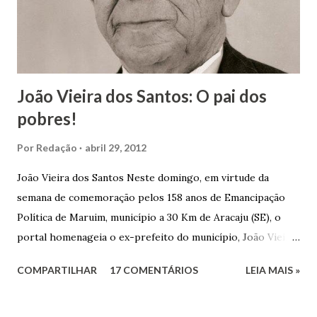
João Vieira dos Santos: O pai dos
pobres!
Por
Redação
abril 29, 2012
João Vieira dos Santos Neste domingo, em virtude da
semana de comemoração pelos 158 anos de Emancipação
Política de Maruim, município a 30 Km de Aracaju (SE), o
portal homenageia o ex-prefeito do município, João Vieira
dos Santos. João Vieira dos Santos, filho de Domingos
COMPARTILHAR
17 COMENTÁRIOS
LEIA MAIS »
Vieira dos Santos e Arlinda Barroso dos Santos, nasceu em
Maruim, em 18 de setembro de 1935. De origem humilde,
João Vieira, trilhou por árduos caminhos até chegar, por