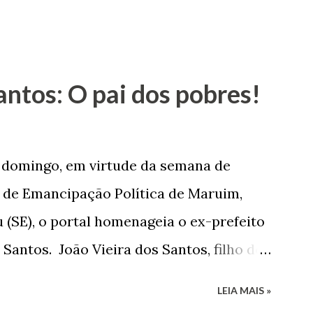
antos: O pai dos pobres!
e domingo, em virtude da semana de
de Emancipação Política de Maruim,
 (SE), o portal homenageia o ex-prefeito
 Santos. João Vieira dos Santos, filho de
e Arlinda Barroso dos Santos, nasceu em
LEIA MAIS »
 1935. De origem humilde, João Vieira,