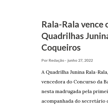
O Barão foi acusado e conde
envenenamento. Mas, consegu
Rala-Rala vence 
apontam que alguns parentes
Quadrilhas Junin
apropriar-se da volumosa her
Coqueiros
de Janeiro e casou-se com u
de Maruim apresentou uma gr
Por
Redação
junho 27, 2022
que lhe proporcionou uma gr
A Quadrilha Junina Rala-Rala
Melo mandou construir a Igr
vencedora do Concurso da Bar
dos Passos, que foi inaugurad
nesta madrugada pela primei
Joaquim de Vasconcelos. A Igr
acompanhada do secretário d