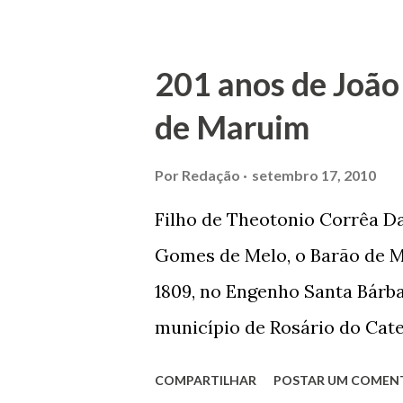
trilhou por árduos caminhos 
Prefeito de Maruim. Devido a
201 anos de João
se dedicar aos estudos, e en
de Maruim
primeiro plano para auxiliar 
garçon, dono de bar, de arma
Por
Redação
setembro 17, 2010
contrário de muitos, que re
Filho de Theotonio Corrêa Da
seu passado, orgulhava-se e
Gomes de Melo, o Barão de M
incontáveis vezes que trabal
1809, no Engenho Santa Bárba
normal em trocas de gorjetas 
município de Rosário do Cat
primeira vez com Maria José
COMPARTILHAR
POSTAR UM COMEN
acabou com o falecimento de