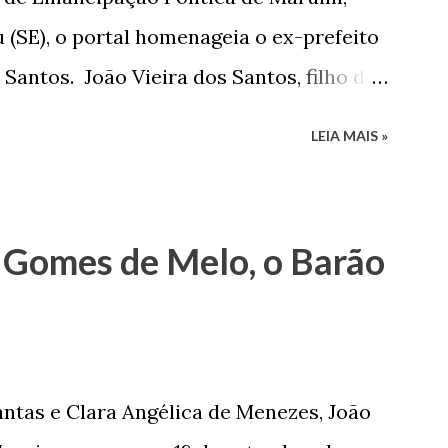
 (SE), o portal homenageia o ex-prefeito
 Santos. João Vieira dos Santos, filho de
e Arlinda Barroso dos Santos, nasceu em
LEIA MAIS »
 1935. De origem humilde, João Vieira,
até chegar, por duas vezes, ao posto de
 sua infância pobre, João Vieira não pôde
 Gomes de Melo, o Barão
tão passou a colocar o trabalho em
na renda familiar. No comércio foi
rinho e depois de uma panificação. “Ao
negam suas raízes e procuram obscurecer
ntas e Clara Angélica de Menezes, João
m defender o pão como garçon, tendo