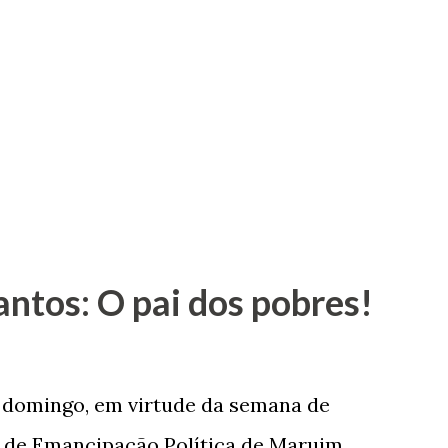
antos: O pai dos pobres!
e domingo, em virtude da semana de
de Emancipação Política de Maruim,