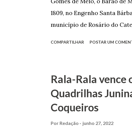
Gomes de Melo, o Barão de M
incontáveis vezes que trabal
1809, no Engenho Santa Bárba
normal em trocas de gorjetas 
município de Rosário do Cat
primeira vez com Maria José
COMPARTILHAR
POSTAR UM COMEN
acabou com o falecimento de
O Barão foi acusado e conde
envenenamento. Mas, consegu
Rala-Rala vence 
apontam que alguns parentes
Quadrilhas Junin
apropriar-se da volumosa her
Coqueiros
de Janeiro e casou-se com u
de Maruim apresentou uma gr
Por
Redação
junho 27, 2022
que lhe proporcionou uma gr