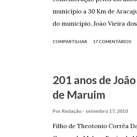
município a 30 Km de Aracaju
do município, João Vieira dos
Domingos Vieira dos Santos 
COMPARTILHAR
17 COMENTÁRIOS
Maruim, em 18 de setembro de
trilhou por árduos caminhos 
Prefeito de Maruim. Devido a
201 anos de João
se dedicar aos estudos, e en
de Maruim
primeiro plano para auxiliar 
garçon, dono de bar, de arma
Por
Redação
setembro 17, 2010
contrário de muitos, que re
Filho de Theotonio Corrêa Da
seu passado, orgulhava-se e