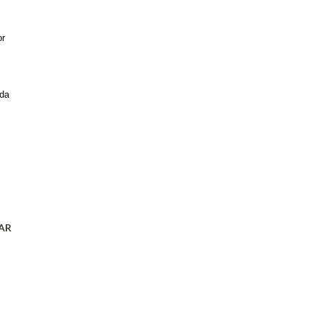
or
 da
AR