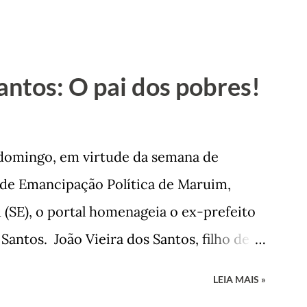
antos: O pai dos pobres!
 domingo, em virtude da semana de
de Emancipação Política de Maruim,
 (SE), o portal homenageia o ex-prefeito
Santos. João Vieira dos Santos, filho de
 Arlinda Barroso dos Santos, nasceu em
LEIA MAIS »
 1935. De origem humilde, João Vieira,