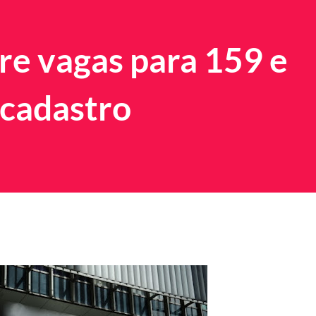
re vagas para 159 e
 cadastro