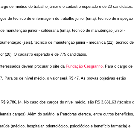
 cargo de médico do trabalho júnior e o cadastro esperado é de 20 candidatos.
rgos de técnico de enfermagem do trabalho júnior (uma), técnico de inspeção
 de manutenção júnior - caldeiraria (uma), técnico de manutenção júnior -
nstrumentação (seis), técnico de manutenção júnior - mecânica (22), técnico de
ior (20). O cadastro esperado é de 775 candidatos.
interessados devem procurar o site da
Fundação Cesgranrio
. Para o cargo de
 67. Para os de nível médio, o valor será R$ 47. As provas objetivas estão
 R$ 9.786,14. No caso dos cargos do nível médio, são R$ 3.681,63 (técnico 
emais cargos). Além do salário, a Petrobras oferece, entre outros benefícios
aúde (médico, hospitalar, odontológico, psicológico e benefício farmácia) e