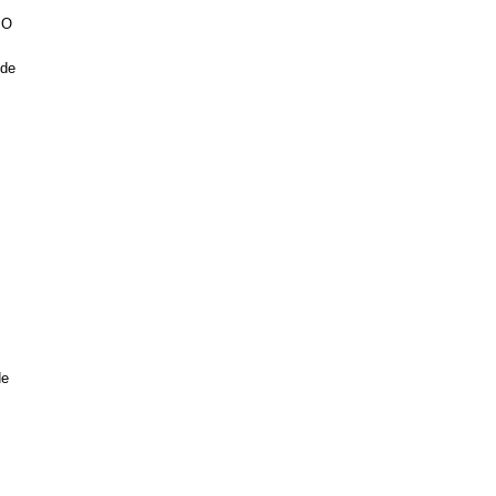
 O
 de
de
,