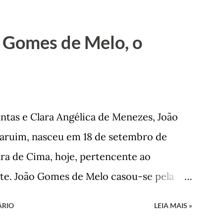
té chegar, por duas vezes, ao posto de
sua infância pobre, João Vieira não pôde
 Gomes de Melo, o
ão passou a colocar o trabalho em
na renda familiar. No comércio foi garçon,
depois de uma panificação. “Ao contrário
 raízes e procuram obscurecer seu
ntas e Clara Angélica de Menezes, João
fender o pão como garçon, tendo
aruim, nasceu em 18 de setembro de
har copiosamente fora de seu horário
ra de Cima, hoje, pertencente ao
que c...
te. João Gomes de Melo casou-se pela
de Faro Leitão, porém o casamento
ÁRIO
LEIA MAIS »
 sua esposa em 14 de dezembro de 1859. O