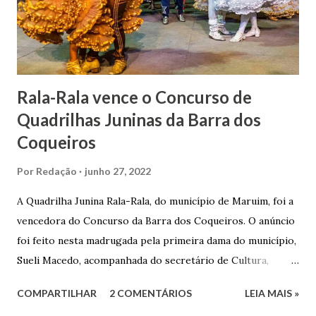
Gomes de Melo mandou construir a Igreja Matriz de Nosso
Senhor Bom Jesus dos Passos, que foi inaugurada em 1862 e
doada ao vigário Pe. José Joaquim de Vasconcelos. A Igreja
Matriz...
Rala-Rala vence o Concurso de
Quadrilhas Juninas da Barra dos
Coqueiros
Por
Redação
junho 27, 2022
A Quadrilha Junina Rala-Rala, do município de Maruim, foi a
vencedora do Concurso da Barra dos Coqueiros. O anúncio
foi feito nesta madrugada pela primeira dama do município,
Sueli Macedo, acompanhada do secretário de Cultura,
Diego Araújo, do presidente da Comissão julgadora,
COMPARTILHAR
2 COMENTÁRIOS
LEIA MAIS »
Roberto Fernandes dos Santos Júnior, e na presença dos