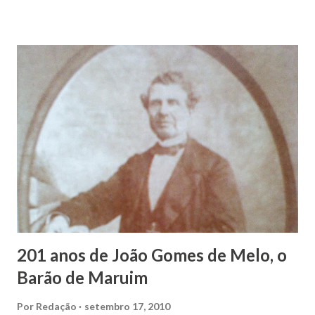
Maruim, em 18 de setembro de 1935. De origem humilde,
João Vieira, trilhou por árduos caminhos até chegar, por
duas vezes, ao posto de Prefeito de Maruim. Devido a sua
infância pobre, João Vieira não pôde se dedicar aos
estudos, e então passou a colocar o trabalho em primeiro
plano para auxiliar na renda familiar. No comércio foi
garçon, dono de bar, de armarinho e depois de uma
panificação. “Ao contrário de muitos, que renegam suas
raízes e procuram obscurecer seu passado, orgulhava-se
em defender o pão como garçon, tendo incontáveis vezes
que trabalhar copiosamente fora de seu horário normal em
trocas de gorjetas que c...
201 anos de João Gomes de Melo, o
Barão de Maruim
Por
Redação
setembro 17, 2010