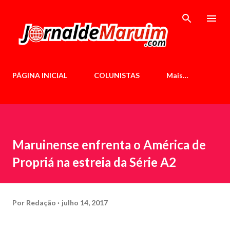
Pular para o conteúdo principal
PÁGINA INICIAL
COLUNISTAS
Mais…
Maruinense enfrenta o América de
Propriá na estreia da Série A2
Por
Redação
julho 14, 2017