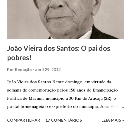
João Vieira dos Santos: O pai dos
pobres!
Por
Redação
abril 29, 2012
João Vieira dos Santos Neste domingo, em virtude da
semana de comemoração pelos 158 anos de Emancipação
Política de Maruim, município a 30 Km de Aracaju (SE), o
portal homenageia o ex-prefeito do município, João Vieira
dos Santos. João Vieira dos Santos, filho de Domingos
COMPARTILHAR
17 COMENTÁRIOS
LEIA MAIS »
Vieira dos Santos e Arlinda Barroso dos Santos, nasceu em