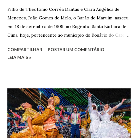
Filho de Theotonio Corrêa Dantas e Clara Angélica de
Menezes, João Gomes de Melo, o Barão de Maruim, nasceu
em 18 de setembro de 1809, no Engenho Santa Bárbara de
Cima, hoje, pertencente ao município de Rosário do Catete.
João Gomes de Melo casou-se pela primeira vez com Maria
COMPARTILHAR
POSTAR UM COMENTÁRIO
José de Faro Leitão, porém o casamento acabou com o
LEIA MAIS »
falecimento de sua esposa em 14 de dezembro de 1859. O
Barão foi acusado e condenado pela morte de uma enteada
por envenenamento. Mas, conseguiu provar sua inocência.
Relatos apontam que alguns parentes queriam o seu
indiciamento para apropriar-se da volumosa herança. Em
1862, transferiu-se para o Rio de Janeiro e casou-se com
uma irmã do Visconde de Uruguai. O Barão de Maruim
apresentou uma grande dedicação à atividade agrícola, que
lhe proporcionou uma grande reserva financeira. João