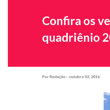
Confira os v
quadriênio 
Por
Redação
outubro 02, 2016