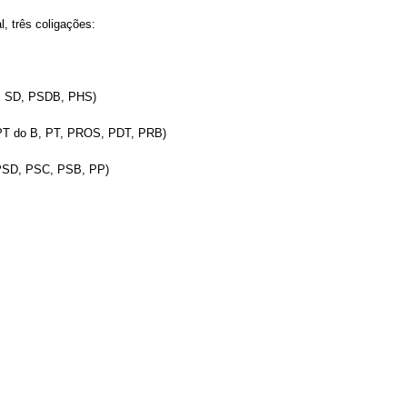
l, três coligações:
V, SD, PSDB, PHS)
PT do B, PT, PROS, PDT, PRB)
 PSD, PSC, PSB, PP)