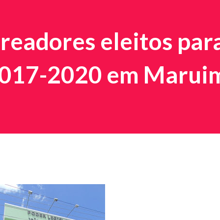
ereadores eleitos par
2017-2020 em Marui