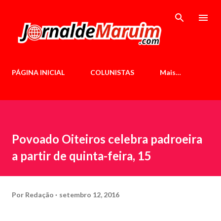
Pular para o conteúdo principal
PÁGINA INICIAL
COLUNISTAS
Mais…
Povoado Oiteiros celebra padroeira
a partir de quinta-feira, 15
Por
Redação
setembro 12, 2016