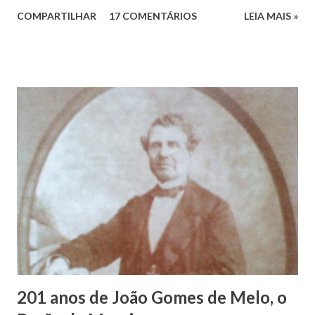
dos Santos. João Vieira dos Santos, filho de Domingos
COMPARTILHAR
17 COMENTÁRIOS
LEIA MAIS »
Vieira dos Santos e Arlinda Barroso dos Santos, nasceu em
Maruim, em 18 de setembro de 1935. De origem humilde,
João Vieira, trilhou por árduos caminhos até chegar, por
duas vezes, ao posto de Prefeito de Maruim. Devido a sua
infância pobre, João Vieira não pôde se dedicar aos
estudos, e então passou a colocar o trabalho em primeiro
plano para auxiliar na renda familiar. No comércio foi
garçon, dono de bar, de armarinho e depois de uma
panificação. “Ao contrário de muitos, que renegam suas
raízes e procuram obscurecer seu passado, orgulhava-se
em defender o pão como garçon, tendo incontáveis vezes
que trabalhar copiosamente fora de seu horário normal em
trocas de gorjetas que c...
201 anos de João Gomes de Melo, o