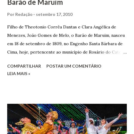
Barão de Maruim
Por
Redação
setembro 17, 2010
Filho de Theotonio Corrêa Dantas e Clara Angélica de
Menezes, João Gomes de Melo, o Barão de Maruim, nasceu
em 18 de setembro de 1809, no Engenho Santa Bárbara de
Cima, hoje, pertencente ao município de Rosário do Catete.
João Gomes de Melo casou-se pela primeira vez com Maria
COMPARTILHAR
POSTAR UM COMENTÁRIO
José de Faro Leitão, porém o casamento acabou com o
LEIA MAIS »
falecimento de sua esposa em 14 de dezembro de 1859. O
Barão foi acusado e condenado pela morte de uma enteada
por envenenamento. Mas, conseguiu provar sua inocência.
Relatos apontam que alguns parentes queriam o seu
indiciamento para apropriar-se da volumosa herança. Em
1862, transferiu-se para o Rio de Janeiro e casou-se com
uma irmã do Visconde de Uruguai. O Barão de Maruim