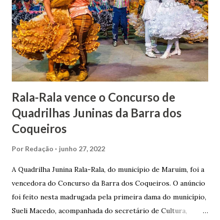
apresentou uma grande dedicação à atividade agrícola, que
lhe proporcionou uma grande reserva financeira. João
Gomes de Melo mandou construir a Igreja Matriz de Nosso
Senhor Bom Jesus dos Passos, que foi inaugurada em 1862 e
doada ao vigário Pe. José Joaquim de Vasconcelos. A Igreja
Matriz...
Rala-Rala vence o Concurso de
Quadrilhas Juninas da Barra dos
Coqueiros
Por
Redação
junho 27, 2022
A Quadrilha Junina Rala-Rala, do município de Maruim, foi a
vencedora do Concurso da Barra dos Coqueiros. O anúncio
foi feito nesta madrugada pela primeira dama do município,
Sueli Macedo, acompanhada do secretário de Cultura,