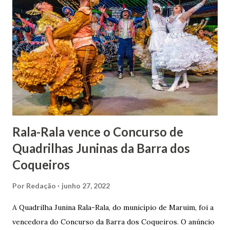
1862, transferiu-se para o Rio de Janeiro e casou-se com
uma irmã do Visconde de Uruguai. O Barão de Maruim
apresentou uma grande dedicação à atividade agrícola, que
lhe proporcionou uma grande reserva financeira. João
Gomes de Melo mandou construir a Igreja Matriz de Nosso
Senhor Bom Jesus dos Passos, que foi inaugurada em 1862 e
doada ao vigário Pe. José Joaquim de Vasconcelos. A Igreja
Matriz...
Rala-Rala vence o Concurso de
Quadrilhas Juninas da Barra dos
Coqueiros
Por
Redação
junho 27, 2022
A Quadrilha Junina Rala-Rala, do município de Maruim, foi a
vencedora do Concurso da Barra dos Coqueiros. O anúncio