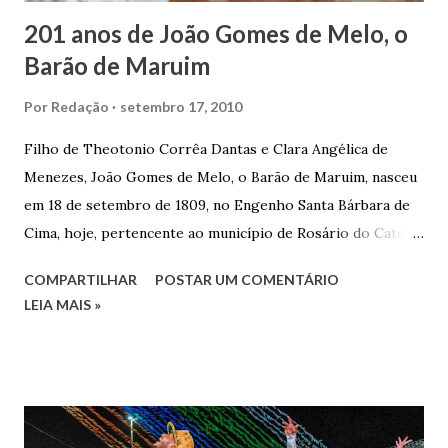
201 anos de João Gomes de Melo, o
Barão de Maruim
Por
Redação
setembro 17, 2010
Filho de Theotonio Corrêa Dantas e Clara Angélica de
Menezes, João Gomes de Melo, o Barão de Maruim, nasceu
em 18 de setembro de 1809, no Engenho Santa Bárbara de
Cima, hoje, pertencente ao município de Rosário do Catete.
João Gomes de Melo casou-se pela primeira vez com Maria
COMPARTILHAR
POSTAR UM COMENTÁRIO
José de Faro Leitão, porém o casamento acabou com o
LEIA MAIS »
falecimento de sua esposa em 14 de dezembro de 1859. O
Barão foi acusado e condenado pela morte de uma enteada
por envenenamento. Mas, conseguiu provar sua inocência.
Relatos apontam que alguns parentes queriam o seu
indiciamento para apropriar-se da volumosa herança. Em