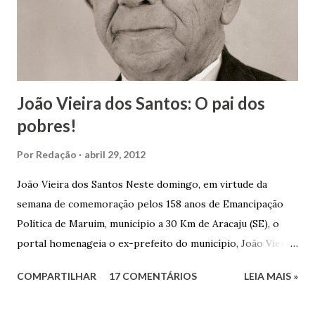
João Vieira dos Santos: O pai dos
pobres!
Por
Redação
abril 29, 2012
João Vieira dos Santos Neste domingo, em virtude da
semana de comemoração pelos 158 anos de Emancipação
Política de Maruim, município a 30 Km de Aracaju (SE), o
portal homenageia o ex-prefeito do município, João Vieira
dos Santos. João Vieira dos Santos, filho de Domingos
COMPARTILHAR
17 COMENTÁRIOS
LEIA MAIS »
Vieira dos Santos e Arlinda Barroso dos Santos, nasceu em
Maruim, em 18 de setembro de 1935. De origem humilde,