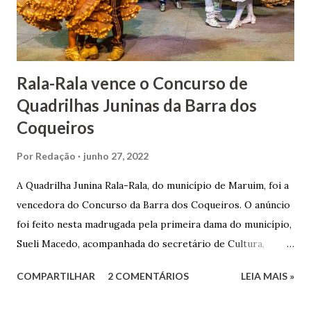
Senhor Bom Jesus dos Passos, que foi inaugurada em 1862 e
doada ao vigário Pe. José Joaquim de Vasconcelos. A Igreja
Matriz...
Rala-Rala vence o Concurso de
Quadrilhas Juninas da Barra dos
Coqueiros
Por
Redação
junho 27, 2022
A Quadrilha Junina Rala-Rala, do município de Maruim, foi a
vencedora do Concurso da Barra dos Coqueiros. O anúncio
foi feito nesta madrugada pela primeira dama do município,
Sueli Macedo, acompanhada do secretário de Cultura,
Diego Araújo, do presidente da Comissão julgadora,
COMPARTILHAR
2 COMENTÁRIOS
LEIA MAIS »
Roberto Fernandes dos Santos Júnior, e na presença dos
demais jurados do concurso. E as premiações para a