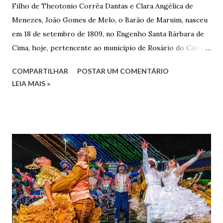
Filho de Theotonio Corrêa Dantas e Clara Angélica de
Menezes, João Gomes de Melo, o Barão de Maruim, nasceu
em 18 de setembro de 1809, no Engenho Santa Bárbara de
Cima, hoje, pertencente ao município de Rosário do Catete.
João Gomes de Melo casou-se pela primeira vez com Maria
COMPARTILHAR
POSTAR UM COMENTÁRIO
José de Faro Leitão, porém o casamento acabou com o
LEIA MAIS »
falecimento de sua esposa em 14 de dezembro de 1859. O
Barão foi acusado e condenado pela morte de uma enteada
por envenenamento. Mas, conseguiu provar sua inocência.
Relatos apontam que alguns parentes queriam o seu
indiciamento para apropriar-se da volumosa herança. Em
1862, transferiu-se para o Rio de Janeiro e casou-se com
uma irmã do Visconde de Uruguai. O Barão de Maruim
apresentou uma grande dedicação à atividade agrícola, que
lhe proporcionou uma grande reserva financeira. João
Gomes de Melo mandou construir a Igreja Matriz de Nosso