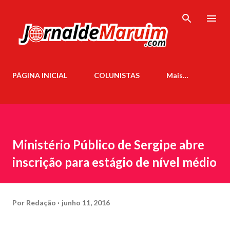
Pular para o conteúdo principal
PÁGINA INICIAL
COLUNISTAS
Mais…
Ministério Público de Sergipe abre
inscrição para estágio de nível médio
Por
Redação
junho 11, 2016