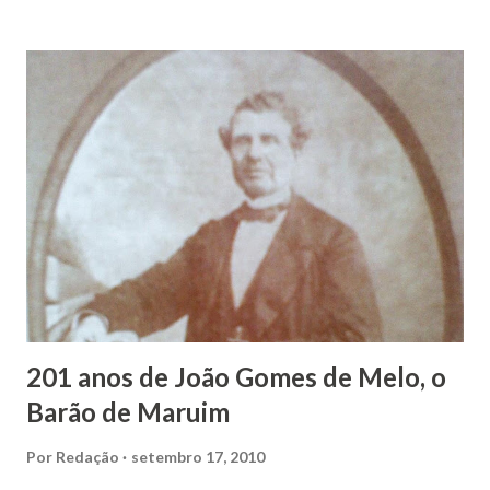
João Vieira, trilhou por árduos caminhos até chegar, por
duas vezes, ao posto de Prefeito de Maruim. Devido a sua
infância pobre, João Vieira não pôde se dedicar aos
estudos, e então passou a colocar o trabalho em primeiro
plano para auxiliar na renda familiar. No comércio foi
garçon, dono de bar, de armarinho e depois de uma
panificação. “Ao contrário de muitos, que renegam suas
raízes e procuram obscurecer seu passado, orgulhava-se
em defender o pão como garçon, tendo incontáveis vezes
que trabalhar copiosamente fora de seu horário normal em
trocas de gorjetas que c...
201 anos de João Gomes de Melo, o
Barão de Maruim
Por
Redação
setembro 17, 2010