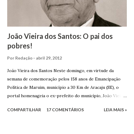
João Vieira dos Santos: O pai dos
pobres!
Por
Redação
abril 29, 2012
João Vieira dos Santos Neste domingo, em virtude da
semana de comemoração pelos 158 anos de Emancipação
Política de Maruim, município a 30 Km de Aracaju (SE), o
portal homenageia o ex-prefeito do município, João Vieira
dos Santos. João Vieira dos Santos, filho de Domingos
COMPARTILHAR
17 COMENTÁRIOS
LEIA MAIS »
Vieira dos Santos e Arlinda Barroso dos Santos, nasceu em
Maruim, em 18 de setembro de 1935. De origem humilde,
João Vieira, trilhou por árduos caminhos até chegar, por