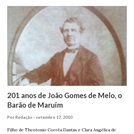
duas vezes, ao posto de Prefeito de Maruim. Devido a sua
infância pobre, João Vieira não pôde se dedicar aos
estudos, e então passou a colocar o trabalho em primeiro
plano para auxiliar na renda familiar. No comércio foi
garçon, dono de bar, de armarinho e depois de uma
panificação. “Ao contrário de muitos, que renegam suas
raízes e procuram obscurecer seu passado, orgulhava-se
em defender o pão como garçon, tendo incontáveis vezes
que trabalhar copiosamente fora de seu horário normal em
trocas de gorjetas que c...
201 anos de João Gomes de Melo, o
Barão de Maruim
Por
Redação
setembro 17, 2010
Filho de Theotonio Corrêa Dantas e Clara Angélica de