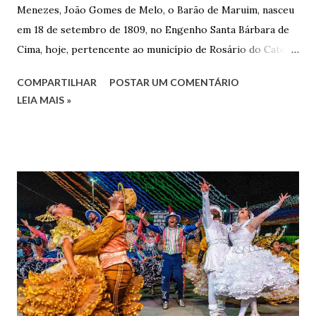
Menezes, João Gomes de Melo, o Barão de Maruim, nasceu
em 18 de setembro de 1809, no Engenho Santa Bárbara de
Cima, hoje, pertencente ao município de Rosário do Catete.
João Gomes de Melo casou-se pela primeira vez com Maria
COMPARTILHAR
POSTAR UM COMENTÁRIO
José de Faro Leitão, porém o casamento acabou com o
LEIA MAIS »
falecimento de sua esposa em 14 de dezembro de 1859. O
Barão foi acusado e condenado pela morte de uma enteada
por envenenamento. Mas, conseguiu provar sua inocência.
Relatos apontam que alguns parentes queriam o seu
indiciamento para apropriar-se da volumosa herança. Em
1862, transferiu-se para o Rio de Janeiro e casou-se com
uma irmã do Visconde de Uruguai. O Barão de Maruim
apresentou uma grande dedicação à atividade agrícola, que
lhe proporcionou uma grande reserva financeira. João
Gomes de Melo mandou construir a Igreja Matriz de Nosso
Senhor Bom Jesus dos Passos, que foi inaugurada em 1862 e