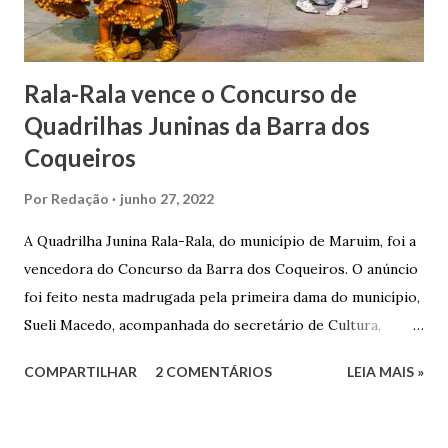
doada ao vigário Pe. José Joaquim de Vasconcelos. A Igreja
Matriz...
Rala-Rala vence o Concurso de
Quadrilhas Juninas da Barra dos
Coqueiros
Por
Redação
junho 27, 2022
A Quadrilha Junina Rala-Rala, do município de Maruim, foi a
vencedora do Concurso da Barra dos Coqueiros. O anúncio
foi feito nesta madrugada pela primeira dama do município,
Sueli Macedo, acompanhada do secretário de Cultura,
Diego Araújo, do presidente da Comissão julgadora,
COMPARTILHAR
2 COMENTÁRIOS
LEIA MAIS »
Roberto Fernandes dos Santos Júnior, e na presença dos
demais jurados do concurso. E as premiações para a
campeã, vice-campeã e terceira colocada será